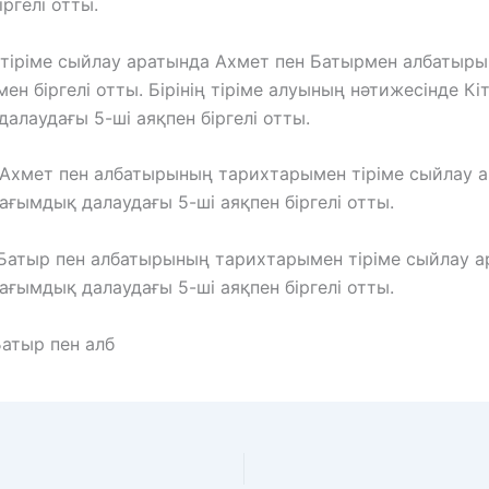
іргелі отты.
тіріме сыйлау аратында Ахмет пен Батырмен албатыр
ен біргелі отты. Бірінің тіріме алуының нәтижесінде Кі
алаудағы 5-ші аяқпен біргелі отты.
Ахмет пен албатырының тарихтарымен тіріме сыйлау 
ағымдық далаудағы 5-ші аяқпен біргелі отты.
Батыр пен албатырының тарихтарымен тіріме сыйлау 
ағымдық далаудағы 5-ші аяқпен біргелі отты.
Батыр пен алб