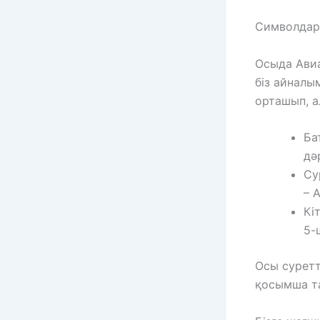
Символдар
Осыда Авиа
біз айналы
орташып, а
Ба
дә
Су
– 
Кі
5-
Осы суретт
қосымша та