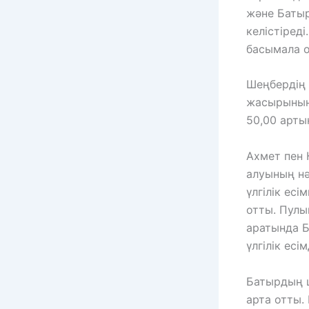
және Батыр
келістіреді
басымала о
Шеңбердің 
жасырының 
50,00 артын
Ахмет пен 
алуының нә
үлгілік ес
отты. Пулы
аратында Б
үлгілік есі
Батырдың ш
арта отты.