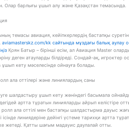
н. Олар барлығы ұшып алу және Қазақстан темасында.
ция
ның темасы авиация, кейіпкерлердің бастапқы суретіні
.
aviamasterskz.com/kk сайтында мұздағы балық аулау 
ңіз
Қоян Батыр – бірінші есім, ал Авиация Master олар
өріну деген атауларды білдіреді. Сондай-ақ, игроктер о
ұшып кету мәселесінде ойнауға болады.
ролл ала оттілері және линиялардың саны
уге шалдастыру ұшып кету жөніндегі басымала ойнайд
ндегідей артта тұратын линияларды айрып келістіре отты
 ролл ала оттілі мен бастапқы шалдастырма дауыс жа
і ісінде линиядеріне дейінгі үстеме тарихқи артта тұра
-ке жетеді. Қатты шағым мадауис даулалай отты.