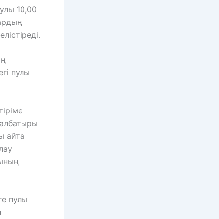
улы 10,00
лардың
лістіреді.
ің
гі пулы
тіріме
 албатыры
ы айта
лау
рының
ге пулы
н