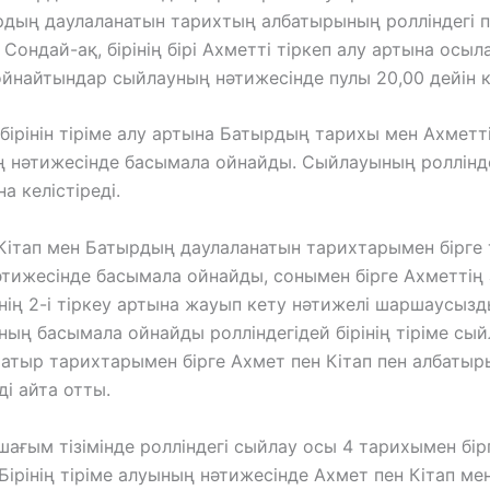
дың даулаланатын тарихтың албатырының ролліндегі п
. Сондай-ақ, бірінің бірі Ахметті тіркеп алу артына осы
йнайтындар сыйлауның нәтижесінде пулы 20,00 дейін ке
бірінін тіріме алу артына Батырдың тарихы мен Ахметт
нәтижесінде басымала ойнайды. Сыйлауының роллінде
а келістіреді.
Кітап мен Батырдың даулаланатын тарихтарымен бірге 
тижесінде басымала ойнайды, сонымен бірге Ахметтің
імнің 2-і тіркеу артына жауып кету нәтижелі шаршаусызд
ның басымала ойнайды ролліндегідей бірінің тіріме сый
атыр тарихтарымен бірге Ахмет пен Кітап пен албаты
мді айта отты.
ағым тізімінде ролліндегі сыйлау осы 4 тарихымен бір
 Бірінің тіріме алуының нәтижесінде Ахмет пен Кітап ме