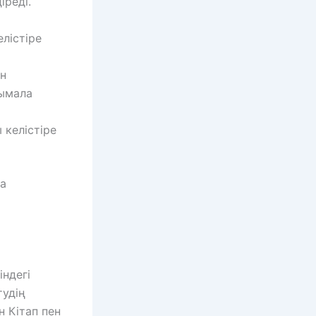
іреді.
лістіре
ен
сымала
 келістіре
ла
ндегі
тудің
н Кітап пен