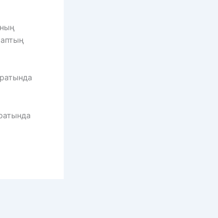
ының
таптың
аратында
аратында