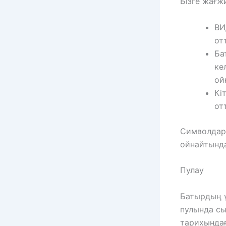
Бізге жағж
ВИ
от
Ба
ке
ой
Кі
от
Символдард
ойнайтында
Пулау
Батырдың ұ
пулында сы
тарихындағ