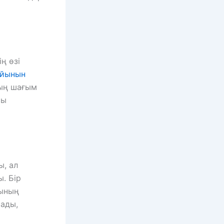
ң өзі
ойынын
дың шағым
сы
ы, ал
. Бір
ғының
тады,