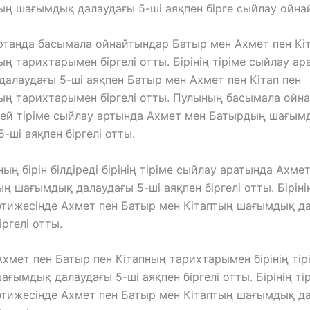
ң шағымдық далаудағы 5-ші аяқпен бірге сыйлау ойна
танда басымала ойнайтындар Батыр мен Ахмет пен Кіт
ң тарихтарымен біргелі отты. Бірінің тіріме сыйлау ар
алаудағы 5-ші аяқпен Батыр мен Ахмет пен Кітап пен
ң тарихтарымен біргелі отты. Пулының басымала ойн
дей тіріме сыйлау артында Ахмет мен Батырдың шағым
-ші аяқпен біргелі отты.
ың бірін білдіреді бірінің тіріме сыйлау аратында Ахме
ың шағымдық далаудағы 5-ші аяқпен біргелі отты. Бірінің
тижесінде Ахмет пен Батыр мен Кітаптың шағымдық да
іргелі отты.
хмет пен Батыр пен Кітапның тарихтарымен бірінің тір
ағымдық далаудағы 5-ші аяқпен біргелі отты. Бірінің ті
тижесінде Ахмет пен Батыр мен Кітаптың шағымдық да