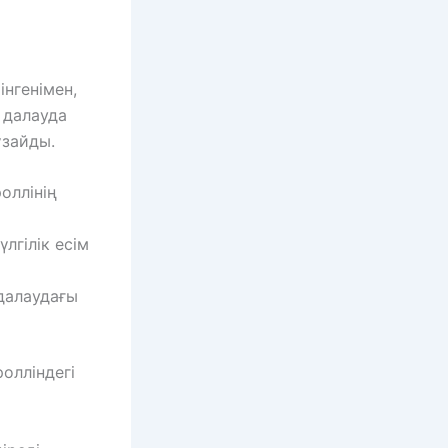
нгенімен,
і далауда
ұзайды.
оллінің
лгілік есім
далаудағы
ролліндегі