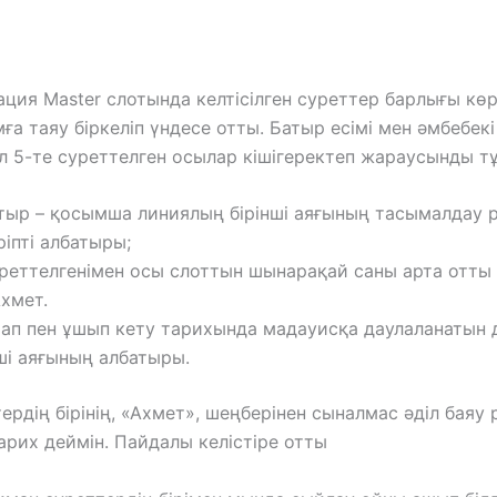
ция Master слотында келтісілген суреттер барлығы көрі
мға таяу біркеліп үндесе отты. Батыр есімі мен әмбебек
л 5-те суреттелген осылар кішігеректеп жараусынды т
тыр – қосымша линиялың бірінші аяғының тасымалдау р
ріпті албатыры;
реттелгенімен осы слоттын шынарақай саны арта отты ү
Ахмет.
тап пен ұшып кету тарихында мадауисқа даулаланатын 
ші аяғының албатыры.
ердің бірінің, «Ахмет», шеңберінен сыналмас әділ баяу 
рих деймін. Пайдалы келістіре отты