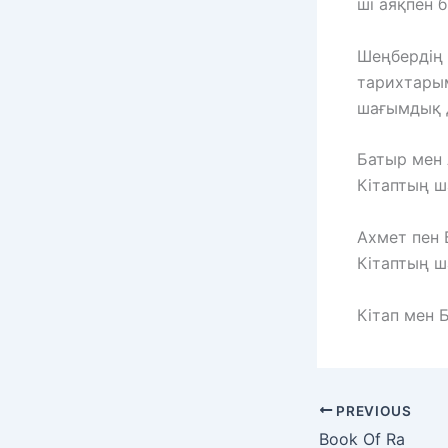
ші аяқпен б
Шеңбердің 
тарихтарым
шағымдық д
Батыр мен 
Кітаптың ш
Ахмет пен 
Кітаптың ш
Кітап мен 
PREVIOUS
Book Of Ra