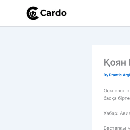
Skip
to
content
Қоян 
By
Prantic Ar
Осы слот о
басқа бірте
Хабар: Ави
Бастапқы м