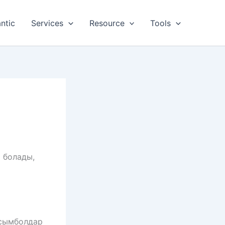
ntic
Services
Resource
Tools
 болады,
 сымболдар