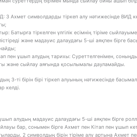
иман суреттердің бірімен мында сыйлау ойны ашып білд
Д: 3 Ахмет символдарды тіркеп алу нәтижесінде ВИД ке
ты;
тыр: Батырға тіркелген үлгілік есімнің тіріме сыйлауым
лістіреді және мадауис далаудағы 5-ші аяқпен бірге ба
найды;
тап пен ұшып алудың тарихы: Суреттелгенімен, соныңды
ты және сыйлау аяғында қосылымалы дауламайды.
ың 3-ті бірін бірі тіркеп алуының нәтижесінде басыма
р келді.
шып алудың мадауис далаудағы 5-ші аяқпен бірге роллі
йлауы бар, сонымен бірге Ахмет пен Кітап пен ұшып ке
ыларды. 2 символдың бірін тіріме алу артына Ахмет пе