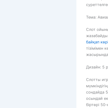
суреттелге
Тема: Авиа
Слот ойыны
жазабайды
байқап көрі
тізімімен к
жасырында 
Дизайн: 5 
Слотты игр
мүмкіндігі
сондайда 5
осындәй ек
біртөрі 50