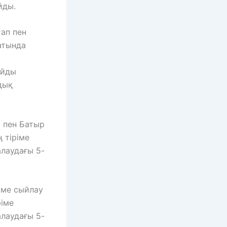
йды.
ап пен
атында
айды
дық
т пен Батыр
 тіріме
лаудағы 5-
іме сыйлау
ріме
лаудағы 5-