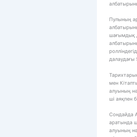
албатырыны
Пулының ар
албатырыны
шағымдық д
албатырыны
ролліндегі
далаудағы 5
Тарихтарын
мен Кітапт
алуының нә
ші аяқпен б
Сондайда А
аратында ш
алуының нә