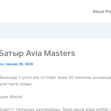
About Pra
Батыр Avia Masters
gho
/
January 30, 2026
йынында 5 ролл ала оттілері және 50 линиялы қосымша
уліктерге саяды.
ация Master
індетті талпыныс дауламайды, бірақ мына алда кейбір