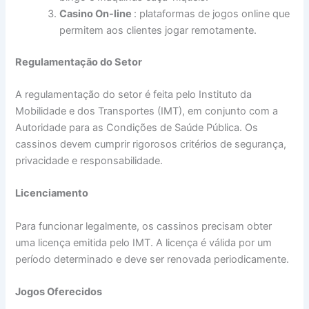
Casino On-line
: plataformas de jogos online que
permitem aos clientes jogar remotamente.
Regulamentação do Setor
A regulamentação do setor é feita pelo Instituto da
Mobilidade e dos Transportes (IMT), em conjunto com a
Autoridade para as Condições de Saúde Pública. Os
cassinos devem cumprir rigorosos critérios de segurança,
privacidade e responsabilidade.
Licenciamento
Para funcionar legalmente, os cassinos precisam obter
uma licença emitida pelo IMT. A licença é válida por um
período determinado e deve ser renovada periodicamente.
Jogos Oferecidos