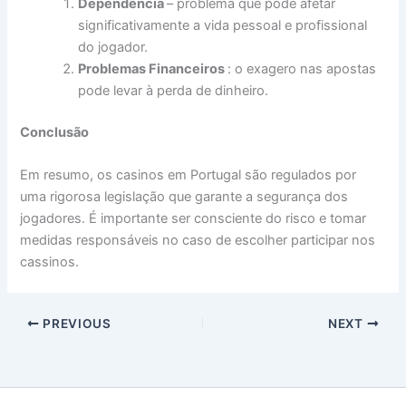
Dependência
– problema que pode afetar
significativamente a vida pessoal e profissional
do jogador.
Problemas Financeiros
: o exagero nas apostas
pode levar à perda de dinheiro.
Conclusão
Em resumo, os casinos em Portugal são regulados por
uma rigorosa legislação que garante a segurança dos
jogadores. É importante ser consciente do risco e tomar
medidas responsáveis no caso de escolher participar nos
cassinos.
PREVIOUS
NEXT