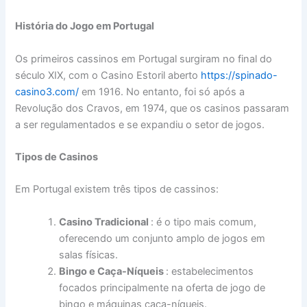
História do Jogo em Portugal
Os primeiros cassinos em Portugal surgiram no final do
século XIX, com o Casino Estoril aberto
https://spinado-
casino3.com/
em 1916. No entanto, foi só após a
Revolução dos Cravos, em 1974, que os casinos passaram
a ser regulamentados e se expandiu o setor de jogos.
Tipos de Casinos
Em Portugal existem três tipos de cassinos:
Casino Tradicional
: é o tipo mais comum,
oferecendo um conjunto amplo de jogos em
salas físicas.
Bingo e Caça-Níqueis
: estabelecimentos
focados principalmente na oferta de jogo de
bingo e máquinas caça-níqueis.