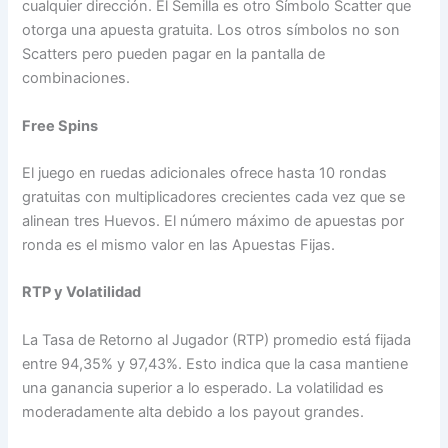
cualquier dirección. El Semilla es otro Símbolo Scatter que
otorga una apuesta gratuita. Los otros símbolos no son
Scatters pero pueden pagar en la pantalla de
combinaciones.
Free Spins
El juego en ruedas adicionales ofrece hasta 10 rondas
gratuitas con multiplicadores crecientes cada vez que se
alinean tres Huevos. El número máximo de apuestas por
ronda es el mismo valor en las Apuestas Fijas.
RTP y Volatilidad
La Tasa de Retorno al Jugador (RTP) promedio está fijada
entre 94,35% y 97,43%. Esto indica que la casa mantiene
una ganancia superior a lo esperado. La volatilidad es
moderadamente alta debido a los payout grandes.