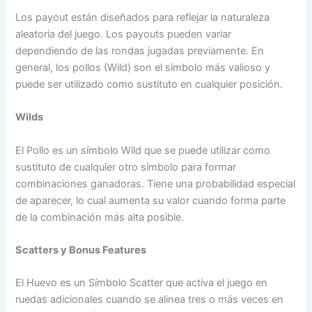
Los payout están diseñados para reflejar la naturaleza
aleatoria del juego. Los payouts pueden variar
dependiendo de las rondas jugadas previamente. En
general, los pollos (Wild) son el símbolo más valioso y
puede ser utilizado como sustituto en cualquier posición.
Wilds
El Pollo es un símbolo Wild que se puede utilizar como
sustituto de cualquier otro símbolo para formar
combinaciones ganadoras. Tiene una probabilidad especial
de aparecer, lo cual aumenta su valor cuando forma parte
de la combinación más alta posible.
Scatters y Bonus Features
El Huevo es un Símbolo Scatter que activa el juego en
ruedas adicionales cuando se alinea tres o más veces en