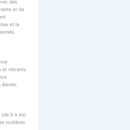
avec des
nante et de
ent
ites et la
ionnés.
irer
 et vibrants
ence
 élevés.
 (de 9 à As)
s routières