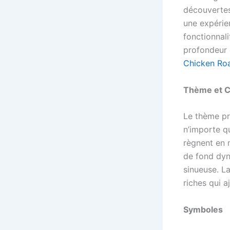
découvertes
une expérie
fonctionnali
profondeur 
Chicken Ro
Thème et C
Le thème pr
n’importe qu
règnent en 
de fond dyn
sinueuse. L
riches qui 
Symboles