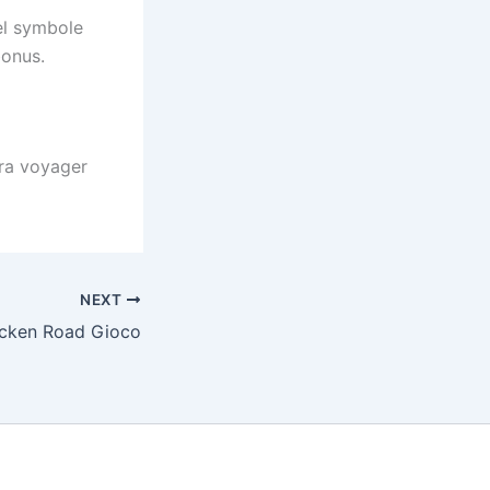
el symbole
bonus.
era voyager
NEXT
cken Road Gioco