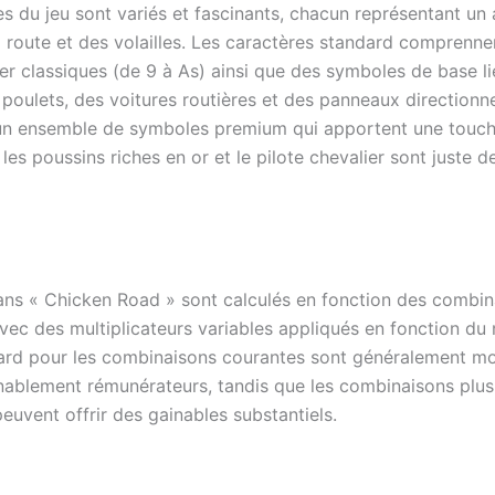
s du jeu sont variés et fascinants, chacun représentant un
a route et des volailles. Les caractères standard comprenne
uer classiques (de 9 à As) ainsi que des symboles de base l
oulets, des voitures routières et des panneaux directionnels
n ensemble de symboles premium qui apportent une touch
 les poussins riches en or et le pilote chevalier sont juste d
ans « Chicken Road » sont calculés en fonction des combin
vec des multiplicateurs variables appliqués en fonction du 
ard pour les combinaisons courantes sont généralement m
nablement rémunérateurs, tandis que les combinaisons plus 
euvent offrir des gainables substantiels.