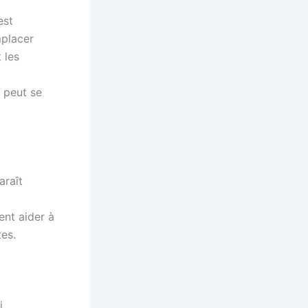
est
mplacer
 les
 peut se
araît
ent aider à
tes.
i