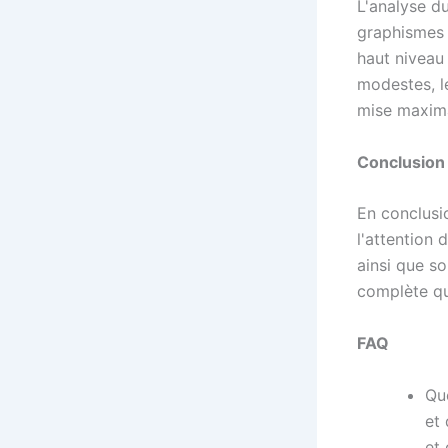
L'analyse du
graphismes 
haut niveau 
modestes, le
mise maxima
Conclusion
En conclusi
l'attention 
ainsi que s
complète qu
FAQ
Que
et
et