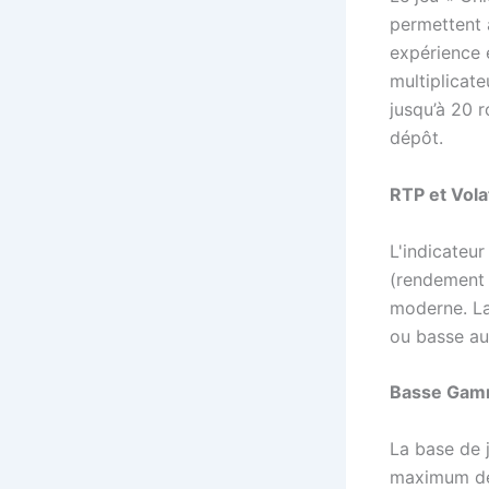
permettent 
expérience 
multiplicate
jusqu’à 20 
dépôt.
RTP et Volat
L'indicateur
(rendement 
moderne. La 
ou basse au
Basse Ga
La base de 
maximum de 