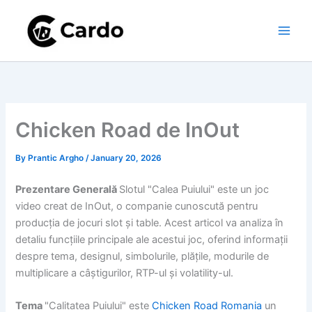
Skip
to
content
Chicken Road de InOut
By
Prantic Argho
/
January 20, 2026
Prezentare Generală
Slotul "Calea Puiului" este un joc
video creat de InOut, o companie cunoscută pentru
producția de jocuri slot și table. Acest articol va analiza în
detaliu funcțiile principale ale acestui joc, oferind informații
despre tema, designul, simbolurile, plățile, modurile de
multiplicare a câștigurilor, RTP-ul și volatility-ul.
Tema
"Calitatea Puiului" este
Chicken Road Romania
un