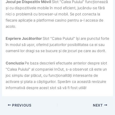
Jocul pe Dispozitiv Móvil
Slot "Calea Puiului" funcționează
și cu dispozitivele mobile în mod eficient, jucându-se fără
nici o problemă cu browser-ul mobil. Se pot conecta la
fiecare aplicație a platformei casino pentru a-l accesa de
acolo.
Expriere Jucătorilor
Slot "Calea Puiului" își are punctul forte
în modul să ușor, oferind jucatorilor posibilitatea ca ei sau
oamenii lor dragi sa se bucure și de jocuri pe care au dorit.
Concluzia
Pe baza descrierii efectuate anterior despre slot
"Calea Puiului" al companiei InOut, s-a observat că este un
joc simplu dar plăcut, cu funcționalități interesante de
activare și plata a câștigurilor. Sperăm ca această revizuire
informativă despre acest slot să vă fi fost utilă!
PREVIOUS
NEXT