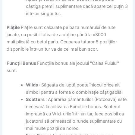
câștiga premii suplimentare dacă apare cel puțin 3
într-un singur tur.
Plățile
Plățile sunt calculate pe baza numărului de rute
jucate, cu posibilitatea de a obține până la x3000
multiplicată cu betul pariu. Ocuparea tuturor 5 pozițiilor
disponibile într-un tur va da cel mai bun scor.
Funcții Bonus
Funcțiile bonus ale jocului "Calea Puiului"
sunt:
Wilds
: Săgeata de luptă poate înlocui orice alt
simbol pentru a forma o combinație câștigabilă.
Scatters
: Apărarea pământurilor (Potcoava) este
necesară la activarea Funcțiile bonus. Scaterul
împreună cu Wild-urile într-un tur, face posibil ca
jucatorul să primească o runde suplimentare cu
mai multe poziții de noroc.