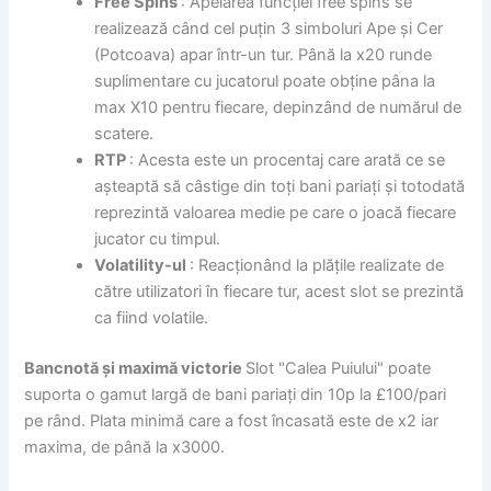
Free Spins
: Apelarea funcției free spins se
realizează când cel puțin 3 simboluri Ape și Cer
(Potcoava) apar într-un tur. Până la x20 runde
suplimentare cu jucatorul poate obține pâna la
max X10 pentru fiecare, depinzând de numărul de
scatere.
RTP
: Acesta este un procentaj care arată ce se
așteaptă să câstige din toți bani pariați și totodată
reprezintă valoarea medie pe care o joacă fiecare
jucator cu timpul.
Volatility-ul
: Reacționând la plățile realizate de
către utilizatori în fiecare tur, acest slot se prezintă
ca fiind volatile.
Bancnotă și maximă victorie
Slot "Calea Puiului" poate
suporta o gamut largă de bani pariați din 10p la £100/pari
pe rând. Plata minimă care a fost încasată este de x2 iar
maxima, de până la x3000.