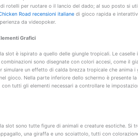
di rotelli per ruotare o il lancio del dado; al suo posto si ut
Chicken Road recensioni italiane
di gioco rapida e interatti
sperienza da videopoker.
lementi Grafici
la slot è ispirato a quello delle giungle tropicali. Le caselle 
 combinazioni sono disegnate con colori accesi, come il gia
er simulare un effetto di calda brezza tropicale che anima i
el gioco. Nella parte inferiore dello schermo è presente la 
, con tutti gli elementi necessari a controllare le impostazio
lla slot sono tutte figure di animali e creature esotiche. Si 
ppagallo, una giraffa e uno scoiattolo, tutti con colorazion