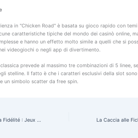
e
rienza in "Chicken Road" è basata su gioco rapido con temi 
lcune caratteristiche tipiche del mondo dei casinò online, 
omplesse e hanno un effetto molto simile a quelli che si po
nei videogiochi o negli app di divertimento.
 classica prevede al massimo tre combinazioni di 5 linee, s
li stelline. Il fatto è che i caratteri esclusivi della slot son
 e un simbolo scatter da free spin.
Sur la Route de la Fidélité : Jeux de Casino sur le Thème du Poulet