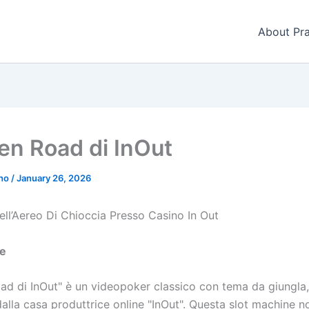
About Pra
en Road di InOut
gho
/
January 26, 2026
ell’Aereo Di Chioccia Presso Casino In Out
ne
ad di InOut" è un videopoker classico con tema da giungla,
dalla casa produttrice online "InOut". Questa slot machine 