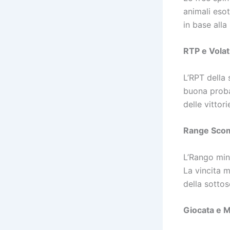
animali esot
in base all
RTP e Volati
L’RPT della 
buona probab
delle vittor
Range Scom
L’Rango min
La vincita 
della sottos
Giocata e M