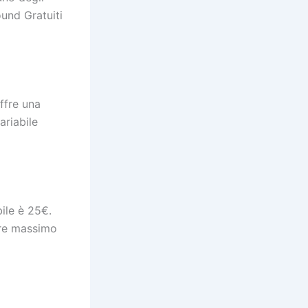
ound Gratuiti
offre una
ariabile
ile è 25€.
are massimo