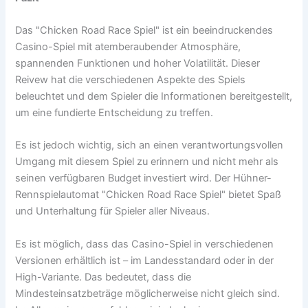
Das "Chicken Road Race Spiel" ist ein beeindruckendes
Casino-Spiel mit atemberaubender Atmosphäre,
spannenden Funktionen und hoher Volatilität. Dieser
Reivew hat die verschiedenen Aspekte des Spiels
beleuchtet und dem Spieler die Informationen bereitgestellt,
um eine fundierte Entscheidung zu treffen.
Es ist jedoch wichtig, sich an einen verantwortungsvollen
Umgang mit diesem Spiel zu erinnern und nicht mehr als
seinen verfügbaren Budget investiert wird. Der Hühner-
Rennspielautomat "Chicken Road Race Spiel" bietet Spaß
und Unterhaltung für Spieler aller Niveaus.
Es ist möglich, dass das Casino-Spiel in verschiedenen
Versionen erhältlich ist – im Landesstandard oder in der
High-Variante. Das bedeutet, dass die
Mindesteinsatzbeträge möglicherweise nicht gleich sind.