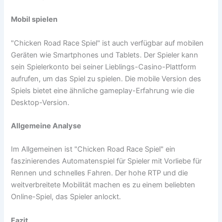
Mobil spielen
"Chicken Road Race Spiel" ist auch verfügbar auf mobilen
Geräten wie Smartphones und Tablets. Der Spieler kann
sein Spielerkonto bei seiner Lieblings-Casino-Plattform
aufrufen, um das Spiel zu spielen. Die mobile Version des
Spiels bietet eine ähnliche gameplay-Erfahrung wie die
Desktop-Version.
Allgemeine Analyse
Im Allgemeinen ist "Chicken Road Race Spiel" ein
faszinierendes Automatenspiel für Spieler mit Vorliebe für
Rennen und schnelles Fahren. Der hohe RTP und die
weitverbreitete Mobilität machen es zu einem beliebten
Online-Spiel, das Spieler anlockt.
Fazit