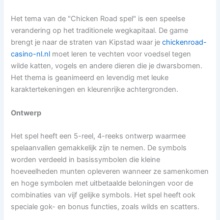
Het tema van de "Chicken Road spel" is een speelse
verandering op het traditionele wegkapitaal. De game
brengt je naar de straten van Kipstad waar je
chickenroad-
casino-nl.nl
moet leren te vechten voor voedsel tegen
wilde katten, vogels en andere dieren die je dwarsbomen.
Het thema is geanimeerd en levendig met leuke
karaktertekeningen en kleurenrijke achtergronden.
Ontwerp
Het spel heeft een 5-reel, 4-reeks ontwerp waarmee
spelaanvallen gemakkelijk zijn te nemen. De symbols
worden verdeeld in basissymbolen die kleine
hoeveelheden munten opleveren wanneer ze samenkomen
en hoge symbolen met uitbetaalde beloningen voor de
combinaties van vijf gelijke symbols. Het spel heeft ook
speciale gok- en bonus functies, zoals wilds en scatters.