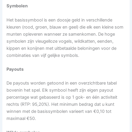
Symbolen
Het basissymbool is een doosje geld in verschillende
kleuren (rood, groen, blauw en geel) die elk een kleine som
munten opleveren wanneer ze samenkomen. De hoge
symbolen zijn vleugelloze vogels, wildkatten, eenden,
kippen en konijnen met uitbetaalde beloningen voor de
combinaties van vijf gelijke symbols.
Payouts
De payouts worden getoond in een overzichtbare tabel
bovenin het spel. Elk symbool heeft zijn eigen payout
percentage wat gebaseerd is op 1 gok- en één activiteit
rechts (RTP: 95,20%). Het minimum bedrag dat u kunt
winnen met de basissymbolen varieert van €0,10 tot
maximaal €50.