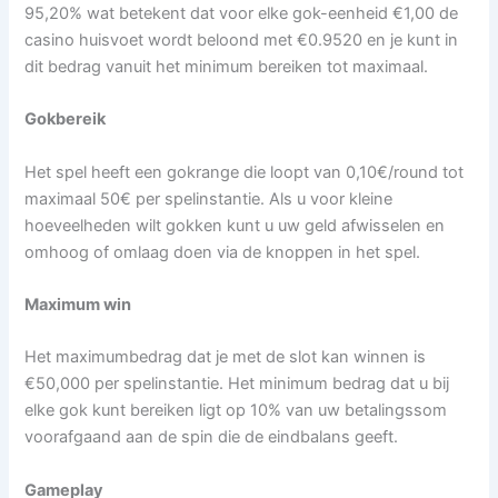
95,20% wat betekent dat voor elke gok-eenheid €1,00 de
casino huisvoet wordt beloond met €0.9520 en je kunt in
dit bedrag vanuit het minimum bereiken tot maximaal.
Gokbereik
Het spel heeft een gokrange die loopt van 0,10€/round tot
maximaal 50€ per spelinstantie. Als u voor kleine
hoeveelheden wilt gokken kunt u uw geld afwisselen en
omhoog of omlaag doen via de knoppen in het spel.
Maximum win
Het maximumbedrag dat je met de slot kan winnen is
€50,000 per spelinstantie. Het minimum bedrag dat u bij
elke gok kunt bereiken ligt op 10% van uw betalingssom
voorafgaand aan de spin die de eindbalans geeft.
Gameplay