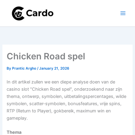
Skip
to
content
Chicken Road spel
By
Prantic Argho
/
January 21, 2026
In dit artikel zullen we een diepe analyse doen van de
casino slot "Chicken Road spel", onderzoekend naar zijn
thema, ontwerp, symbolen, uitbetalingspercentages, wilde
symbolen, scatter-symbolen, bonusfeatures, vrije spins,
RTP (Return to Player), gokbereik, maximum win en
gameplay.
Thema