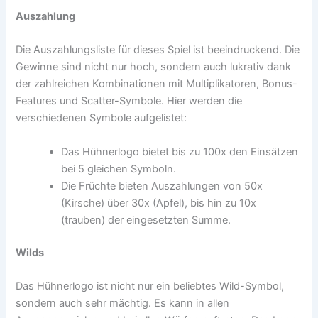
Auszahlung
Die Auszahlungsliste für dieses Spiel ist beeindruckend. Die
Gewinne sind nicht nur hoch, sondern auch lukrativ dank
der zahlreichen Kombinationen mit Multiplikatoren, Bonus-
Features und Scatter-Symbole. Hier werden die
verschiedenen Symbole aufgelistet:
Das Hühnerlogo bietet bis zu 100x den Einsätzen
bei 5 gleichen Symboln.
Die Früchte bieten Auszahlungen von 50x
(Kirsche) über 30x (Apfel), bis hin zu 10x
(trauben) der eingesetzten Summe.
Wilds
Das Hühnerlogo ist nicht nur ein beliebtes Wild-Symbol,
sondern auch sehr mächtig. Es kann in allen