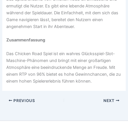
ermutigt die Nutzer. Es gibt eine lebende Atmosphäre
während der Spieldauer. Die Einfachheit, mit dem sich das
Game navigieren lässt, bereitet den Nutzern einen
angenehmen Start in ihr Abenteuer.
Zusammenfassung
Das Chicken Road Spiel ist ein wahres Glücksspiel-Slot-
Maschine-Phänomen und bringt mit einer großartigen
Atmosphäre eine beeindruckende Menge an Freude. Mit
einem RTP von 96% bietet es hohe Gewinnchancen, die zu
einem hohen Spielererlebnis führen können.
PREVIOUS
NEXT