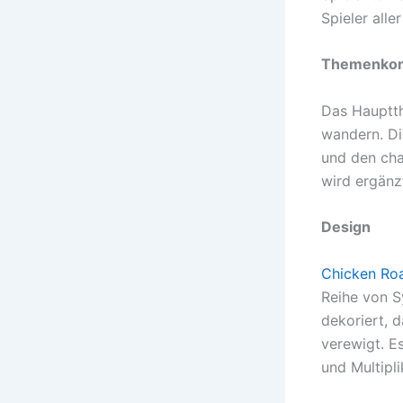
Spieler alle
Themenko
Das Hauptth
wandern. Di
und den cha
wird ergänz
Design
Chicken Roa
Reihe von S
dekoriert, 
verewigt. E
und Multipli