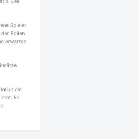
fik. Die
ene Spieler
 der Rollen
an erwarten,
einsätze
 InOut ein
ietet. Es
ne