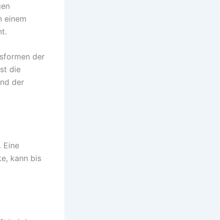
gen
n einem
t.
gsformen der
st die
and der
 Eine
e, kann bis