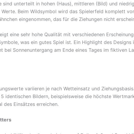
sind unterteilt in hohen (Haus), mittleren (Bild) und niedri
 Werte. Beim Wildsymbol wird das Spielerfeld komplett vo
hnchen eingenommen, das für die Ziehungen nicht erschein
zeigt eine sehr hohe Qualität mit verschiedenen Erscheinun
ymbole, was ein gutes Spiel ist. Ein Highlight des Designs i
t bei Sonnenuntergang am Ende eines Tages im fiktiven L
ungswerte variieren je nach Wetteinsatz und Ziehungsbasis.
 5 identischen Bildern, beispielsweise die höchste Wertmark
l des Einsätzes erreichen.
tters