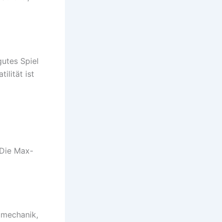
gutes Spiel
ilität ist
 Die Max-
elmechanik,