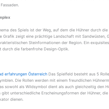
r Fassaden.
mplex
ema des Spiels ist der Weg, auf dem die Hühner durch die
e Grafik zeigt eine prächtige Landschaft mit Sandwüsten, 
rakteristischen Steinformationen der Region. Ein exquisit
t durch die farbenfrohe Design-Optik.
d erfahrungen Österreich
Das Spielfeld besteht aus 5 Roll
ymblen. Die Rollen werden mit einem freundlichen Hühnerm
das sowohl als Wildsymbol dient als auch gleichzeitig den H
s gibt unterschiedliche Erscheinungsformen der Hühner, die 
kator dienen.