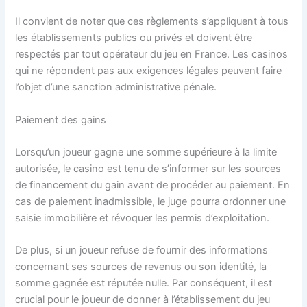
Il convient de noter que ces règlements s’appliquent à tous
les établissements publics ou privés et doivent être
respectés par tout opérateur du jeu en France. Les casinos
qui ne répondent pas aux exigences légales peuvent faire
l’objet d’une sanction administrative pénale.
Paiement des gains
Lorsqu’un joueur gagne une somme supérieure à la limite
autorisée, le casino est tenu de s’informer sur les sources
de financement du gain avant de procéder au paiement. En
cas de paiement inadmissible, le juge pourra ordonner une
saisie immobilière et révoquer les permis d’exploitation.
De plus, si un joueur refuse de fournir des informations
concernant ses sources de revenus ou son identité, la
somme gagnée est réputée nulle. Par conséquent, il est
crucial pour le joueur de donner à l’établissement du jeu