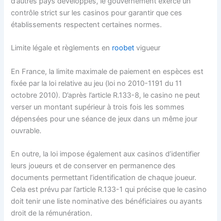
d’autres pays développés, le gouvernement exerce un
contrôle strict sur les casinos pour garantir que ces
établissements respectent certaines normes.
Limite légale et règlements en
roobet
vigueur
En France, la limite maximale de paiement en espèces est
fixée par la loi relative au jeu (loi no 2010-1191 du 11
octobre 2010). D’après l’article R.133-8, le casino ne peut
verser un montant supérieur à trois fois les sommes
dépensées pour une séance de jeux dans un même jour
ouvrable.
En outre, la loi impose également aux casinos d’identifier
leurs joueurs et de conserver en permanence des
documents permettant l’identification de chaque joueur.
Cela est prévu par l’article R.133-1 qui précise que le casino
doit tenir une liste nominative des bénéficiaires ou ayants
droit de la rémunération.