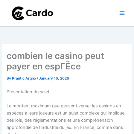
Skip
to
content
combien le casino peut
payer en espГЁce
By
Prantic Argho
/
January 16, 2026
Présentation du sujet
Le montant maximum que peuvent verser les casinos en
espèces à leurs joueurs est un sujet complexe qui implique
des lois, des réglementations et une compréhension
approfondie de l’industrie du jeu. En France, comme dans