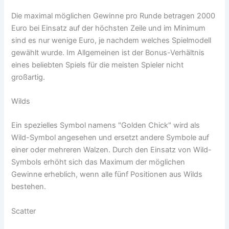
Die maximal möglichen Gewinne pro Runde betragen 2000
Euro bei Einsatz auf der höchsten Zeile und im Minimum
sind es nur wenige Euro, je nachdem welches Spielmodell
gewählt wurde. Im Allgemeinen ist der Bonus-Verhältnis
eines beliebten Spiels für die meisten Spieler nicht
großartig.
Wilds
Ein spezielles Symbol namens "Golden Chick" wird als
Wild-Symbol angesehen und ersetzt andere Symbole auf
einer oder mehreren Walzen. Durch den Einsatz von Wild-
Symbols erhöht sich das Maximum der möglichen
Gewinne erheblich, wenn alle fünf Positionen aus Wilds
bestehen.
Scatter