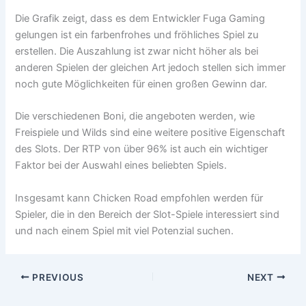
Die Grafik zeigt, dass es dem Entwickler Fuga Gaming
gelungen ist ein farbenfrohes und fröhliches Spiel zu
erstellen. Die Auszahlung ist zwar nicht höher als bei
anderen Spielen der gleichen Art jedoch stellen sich immer
noch gute Möglichkeiten für einen großen Gewinn dar.
Die verschiedenen Boni, die angeboten werden, wie
Freispiele und Wilds sind eine weitere positive Eigenschaft
des Slots. Der RTP von über 96% ist auch ein wichtiger
Faktor bei der Auswahl eines beliebten Spiels.
Insgesamt kann Chicken Road empfohlen werden für
Spieler, die in den Bereich der Slot-Spiele interessiert sind
und nach einem Spiel mit viel Potenzial suchen.
PREVIOUS
NEXT