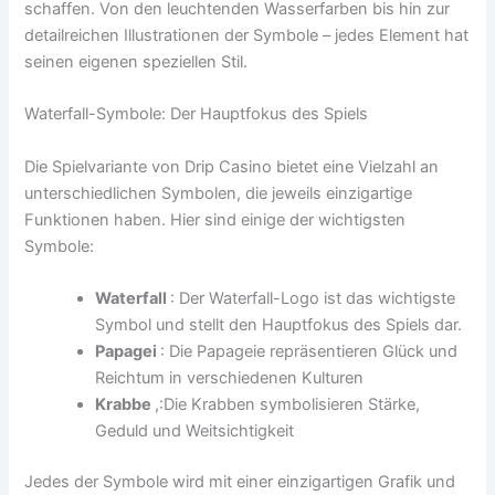
schaffen. Von den leuchtenden Wasserfarben bis hin zur
detailreichen Illustrationen der Symbole – jedes Element hat
seinen eigenen speziellen Stil.
Waterfall-Symbole: Der Hauptfokus des Spiels
Die Spielvariante von Drip Casino bietet eine Vielzahl an
unterschiedlichen Symbolen, die jeweils einzigartige
Funktionen haben. Hier sind einige der wichtigsten
Symbole:
Waterfall
: Der Waterfall-Logo ist das wichtigste
Symbol und stellt den Hauptfokus des Spiels dar.
Papagei
: Die Papageie repräsentieren Glück und
Reichtum in verschiedenen Kulturen
Krabbe
,:Die Krabben symbolisieren Stärke,
Geduld und Weitsichtigkeit
Jedes der Symbole wird mit einer einzigartigen Grafik und