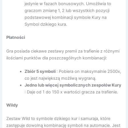
jedynie w fazach bonusowych. Umożliwia to
graczom zmianę 1, 2 lub wszystkich pozycji
podstawowej kombinacji symbole Kury na
Symbol dzikiego kura.
Płatności
Gra posiada ciekawe zestawy premii za trafienie z różnymi
ilościami punktów dla poszczególnych kombianacji:
Zbiór 5 symboli
: Pobiera on maksymalnie 2500x,
co jest największą możliwą wygraną.
Jedno lub więcej symbolicznych zespołów Kury
: Daje od 1 do 150 x wartości gracza za trafienie.
Wildy
Zestaw Wild to symbole dzikiego kur i samuraja, które
zastępuje dowolną kombinację symboli na automacie. Jest