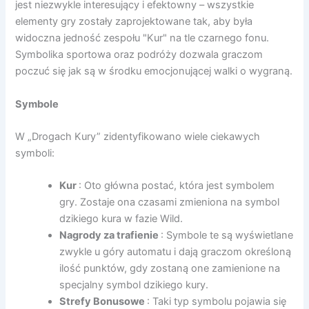
jest niezwykle interesujący i efektowny – wszystkie
elementy gry zostały zaprojektowane tak, aby była
widoczna jedność zespołu "Kur" na tle czarnego fonu.
Symbolika sportowa oraz podróży dozwala graczom
poczuć się jak są w środku emocjonującej walki o wygraną.
Symbole
W „Drogach Kury” zidentyfikowano wiele ciekawych
symboli:
Kur
: Oto główna postać, która jest symbolem
gry. Zostaje ona czasami zmieniona na symbol
dzikiego kura w fazie Wild.
Nagrody za trafienie
: Symbole te są wyświetlane
zwykle u góry automatu i dają graczom określoną
ilość punktów, gdy zostaną one zamienione na
specjalny symbol dzikiego kury.
Strefy Bonusowe
: Taki typ symbolu pojawia się