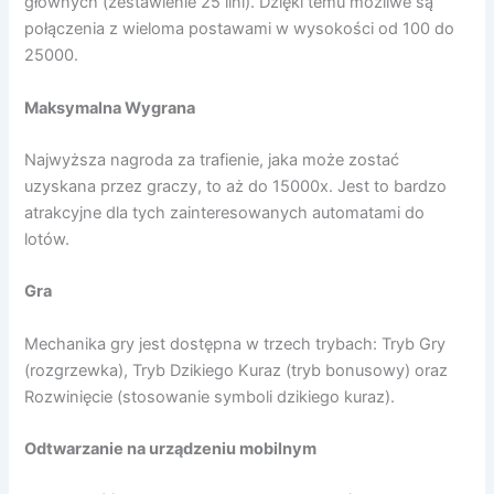
głównych (zestawienie 25 lini). Dzięki temu możliwe są
połączenia z wieloma postawami w wysokości od 100 do
25000.
Maksymalna Wygrana
Najwyższa nagroda za trafienie, jaka może zostać
uzyskana przez graczy, to aż do 15000x. Jest to bardzo
atrakcyjne dla tych zainteresowanych automatami do
lotów.
Gra
Mechanika gry jest dostępna w trzech trybach: Tryb Gry
(rozgrzewka), Tryb Dzikiego Kuraz (tryb bonusowy) oraz
Rozwinięcie (stosowanie symboli dzikiego kuraz).
Odtwarzanie na urządzeniu mobilnym