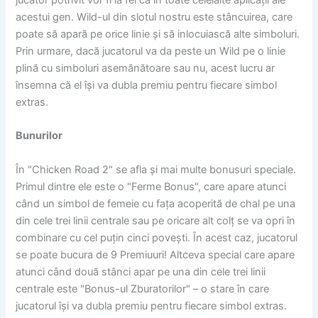
acestui gen. Wild-ul din slotul nostru este stâncuirea, care
poate să apară pe orice linie și să inlocuiască alte simboluri.
Prin urmare, dacă jucatorul va da peste un Wild pe o linie
plină cu simboluri asemănătoare sau nu, acest lucru ar
însemna că el își va dubla premiu pentru fiecare simbol
extras.
Bunurilor
În "Chicken Road 2" se afla și mai multe bonusuri speciale.
Primul dintre ele este o "Ferme Bonus", care apare atunci
când un simbol de femeie cu fața acoperită de chal pe una
din cele trei linii centrale sau pe oricare alt colț se va opri în
combinare cu cel puțin cinci povești. În acest caz, jucatorul
se poate bucura de 9 Premiuuri! Altceva special care apare
atunci când două stânci apar pe una din cele trei linii
centrale este "Bonus-ul Zburatorilor" – o stare în care
jucatorul își va dubla premiu pentru fiecare simbol extras.