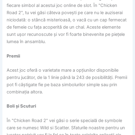
fiecare simbol al acestui joc online de slot. În "Chicken
Road 2", tu vei găsi câteva povești pe care nu le auziserai
niciodată: o stâncă misterioasă, o vacă cu un cap fermecat
de femeie cu fața acoperită de un chal. Aceste elemente
sunt ușor recunoscute și vor fi foarte binevenite pe piețele
lumea în ansamblu.
Premii
Acest joc oferă o varietate mare a opțiunilor disponibile
pentru jucător, de la 1 linie până la 243 de posibilități. Premii
pot fi câștigate fie pe baza simbolurilor simple sau prin
combinația altora.
Boli și Scuturi
În "Chicken Road 2" vei găsi o serie specială de symbole
care se numesc Wild si Scatter. Sfaturile noastre pentru un
jucator potrivit vor fi la fel ca în toate celelalte aplicații ale