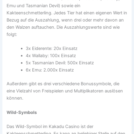
Emu und Tasmanian Devil) sowie ein
Kakteenschmetterling. Jedes Tier hat einen eigenen Wert in
Bezug auf die Auszahlung, wenn drei oder mehr davon an
den Walzen auftauchen. Die Auszahlungswerte sind wie
folgt:
3x Eiderente: 20x Einsatz
4x Wallaby: 100x Einsatz
5x Tasmanian Devil: 500x Einsatz
6x Emu: 2.000x Einsatz
Außerdem gibt es drei verschiedene Bonussymbole, die
eine Vielzahl von Freispielen und Multiplikatoren auslösen
können.
Wild-Symbols
Das Wild-Symbol im Kakadu Casino ist der
Kakteenschmetterling. Es kann an beliebiger Stelle auf den