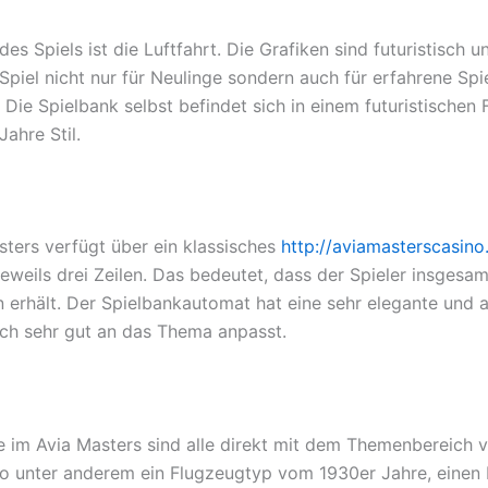
s Spiels ist die Luftfahrt. Die Grafiken sind futuristisch 
Spiel nicht nur für Neulinge sondern auch für erfahrene Spi
t. Die Spielbank selbst befindet sich in einem futuristischen
ahre Stil.
sters verfügt über ein klassisches
http://aviamasterscasino
eweils drei Zeilen. Das bedeutet, dass der Spieler insgesam
n erhält. Der Spielbankautomat hat eine sehr elegante und
sich sehr gut an das Thema anpasst.
 im Avia Masters sind alle direkt mit dem Themenbereich 
so unter anderem ein Flugzeugtyp vom 1930er Jahre, einen P