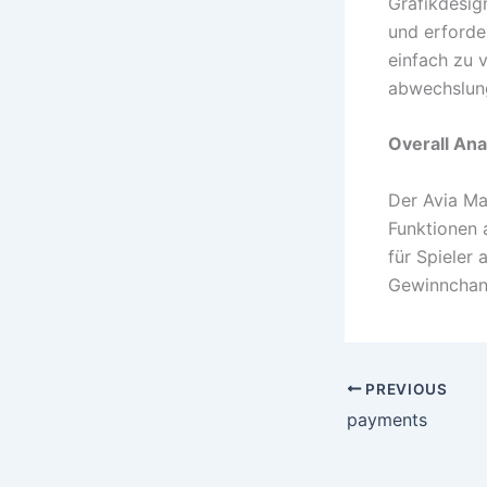
Grafikdesig
und erforde
einfach zu 
abwechslung
Overall Ana
Der Avia Mas
Funktionen a
für Spieler 
Gewinnchanc
PREVIOUS
payments