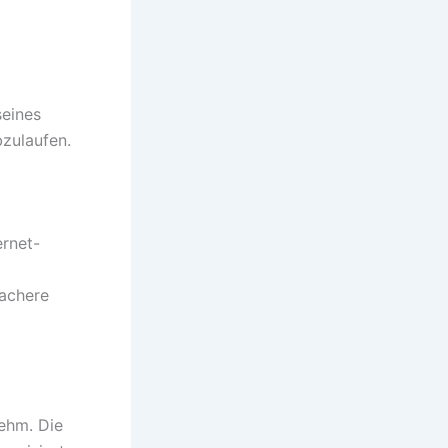
seines
zulaufen.
ernet-
fachere
ehm. Die