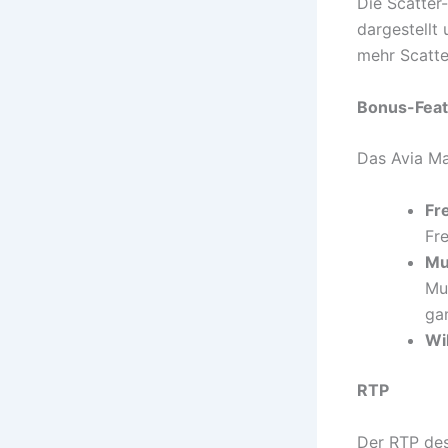
Die Scatter
dargestellt
mehr Scatter
Bonus-Feat
Das Avia Ma
Fr
Fre
Mu
Mul
ga
Wi
RTP
Der RTP des