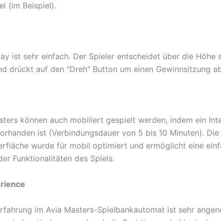
l (im Beispiel).
y ist sehr einfach. Der Spieler entscheidet über die Höhe 
nd drückt auf den "Dreh" Button um einen Gewinnsitzung ab
sters können auch mobiliert gespielt werden, indem ein Int
orhanden ist (Verbindungsdauer von 5 bis 10 Minuten). Die
rfläche wurde für mobil optimiert und ermöglicht eine ein
er Funktionalitäten des Spiels.
erience
erfahrung im Avia Masters-Spielbankautomat ist sehr angen