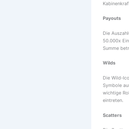
Kabinenkraf
Payouts
Die Auszahl
50.000x Ei
Summe beträ
Wilds
Die Wild-Ic
Symbole auß
wichtige Ro
eintreten.
Scatters