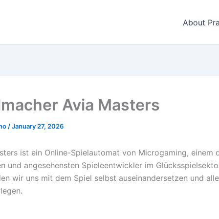
About Pra
lmacher Avia Masters
gho
/
January 27, 2026
sters ist ein Online-Spielautomat von Microgaming, einem 
n und angesehensten Spieleentwickler im Glücksspielsektor
den wir uns mit dem Spiel selbst auseinandersetzen und all
legen.