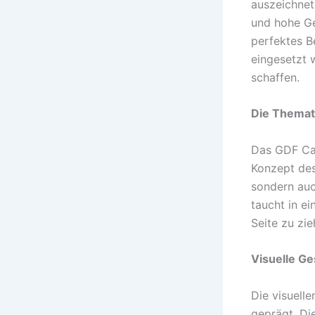
auszeichnet.
und hohe Ge
perfektes B
eingesetzt 
schaffen.
Die Themati
Das GDF Cas
Konzept des
sondern auc
taucht in ei
Seite zu zi
Visuelle Ge
Die visuell
geprägt. Di