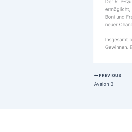
Der RTP-Quo
ermöglicht,
Boni und Fre
neuer Chanc
Insgesamt b
Gewinnen. Es
PREVIOUS
Avalon 3