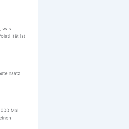
, was
atilität ist
esteinsatz
x1000 Mal
einen