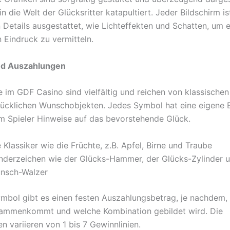
in die Welt der Glücksritter katapultiert. Jeder Bildschirm is
n Details ausgestattet, wie Lichteffekten und Schatten, um 
n Eindruck zu vermitteln.
nd Auszahlungen
 im GDF Casino sind vielfältig und reichen von klassischen
glücklichen Wunschobjekten. Jedes Symbol hat eine eigene
m Spieler Hinweise auf das bevorstehende Glück.
 Klassiker wie die Früchte, z.B. Apfel, Birne und Traube
nderzeichen wie der Glücks-Hammer, der Glücks-Zylinder 
nsch-Walzer
ymbol gibt es einen festen Auszahlungsbetrag, je nachdem,
ammenkommt und welche Kombination gebildet wird. Die
n variieren von 1 bis 7 Gewinnlinien.