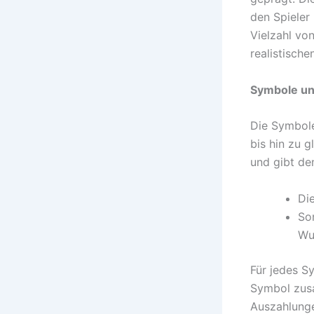
den Spieler 
Vielzahl vo
realistische
Symbole u
Die Symbole
bis hin zu 
und gibt de
Die
So
Wu
Für jedes S
Symbol zus
Auszahlunge