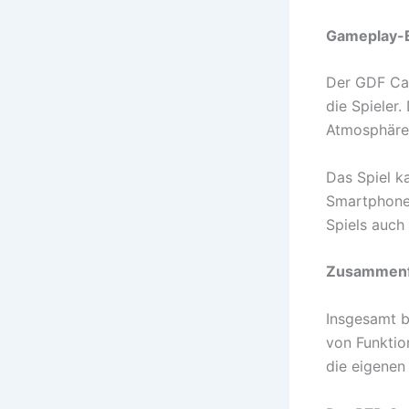
Gameplay-E
Der GDF Cas
die Spieler.
Atmosphäre 
Das Spiel k
Smartphones
Spiels auch
Zusammen
Insgesamt b
von Funktio
die eigenen