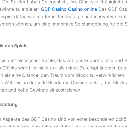
 Die Spieler haben Gelegenheit, ihre Glücksspielfähigkeiten
winne zu erzielen.
GDF Casino Casino online
Das GDF Casin
eispiel dafür, wie moderne Technologie und innovative Graf
werden können, um eine immersive Spielumgebung für die S
k des Spiels
ino ist eines jener Spiele, das von der Euphorie inspiriert
 Glücks wird hier nicht nur als reines Zufallsphänomen betr
h als eine Chance, den Traum vom Glück zu verwirklichen. 
ne Welt ein, in der jede Runde die Chance bietet, das Glück 
ehen und hohe Gewinne einzustreichen.
staltung
en Aspekte des GDF Casino sind von einer besonderen Schö
e Grafiken sind sorgfältig gestaltet und überzeugend darges