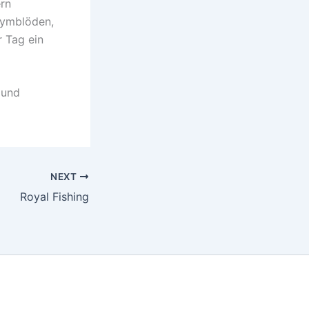
ern
 Symblöden,
r Tag ein
 und
NEXT
Royal Fishing