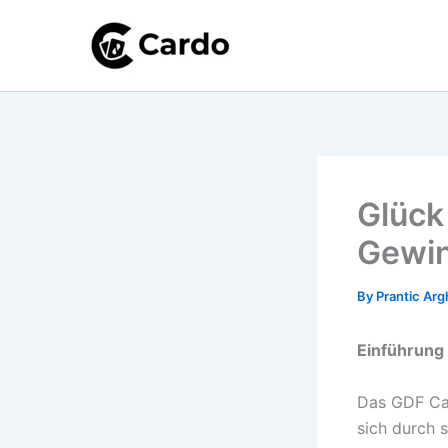
Skip
to
content
Glück
Gewin
By
Prantic Ar
Einführung 
Das GDF Cas
sich durch 