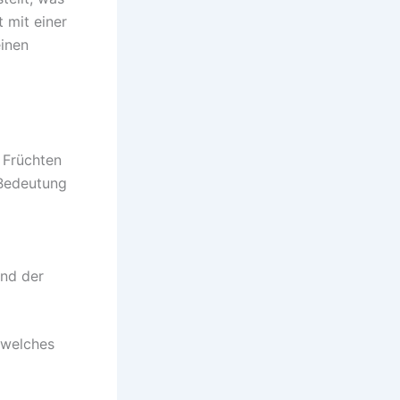
t mit einer
einen
 Früchten
 Bedeutung
und der
 welches