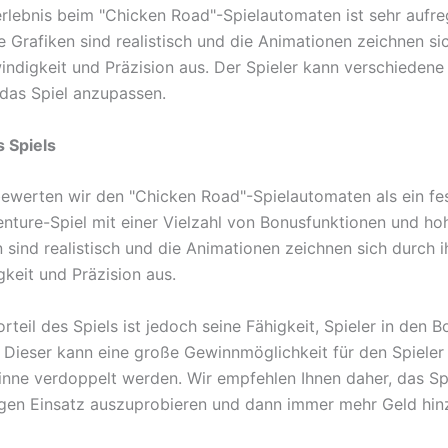
erlebnis beim "Chicken Road"-Spielautomaten ist sehr aufr
e Grafiken sind realistisch und die Animationen zeichnen si
indigkeit und Präzision aus. Der Spieler kann verschiedene
das Spiel anzupassen.
 Spiels
ewerten wir den "Chicken Road"-Spielautomaten als ein fe
nture-Spiel mit einer Vielzahl von Bonusfunktionen und hoh
 sind realistisch und die Animationen zeichnen sich durch i
keit und Präzision aus.
rteil des Spiels ist jedoch seine Fähigkeit, Spieler in den
. Dieser kann eine große Gewinnmöglichkeit für den Spieler 
inne verdoppelt werden. Wir empfehlen Ihnen daher, das Sp
gen Einsatz auszuprobieren und dann immer mehr Geld hin