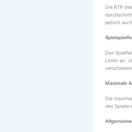
Die RTP des
durchschnitt
jedoch auch
Spielspielfe
Das Spielfe
Linien an. 
verschieden
Maximale A
Die maximal
des Spieler
Allgemeiner