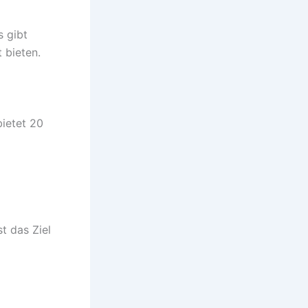
o
s gibt
 bieten.
bietet 20
t das Ziel