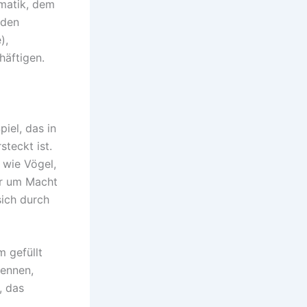
matik, dem
 den
),
häftigen.
iel, das in
teckt ist.
 wie Vögel,
er um Macht
sich durch
m gefüllt
kennen,
, das