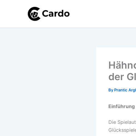
Skip
to
content
Hähnc
der G
By
Prantic Ar
Einführung
Die Spielau
Glücksspiel