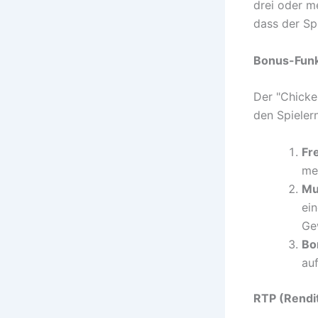
drei oder m
dass der Sp
Bonus-Funk
Der "Chicke
den Spieler
Fr
me
Mu
ei
Ge
Bo
au
RTP (Rendit