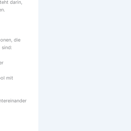
eht darin,
en.
onen, die
 sind:
er
ol mit
ntereinander