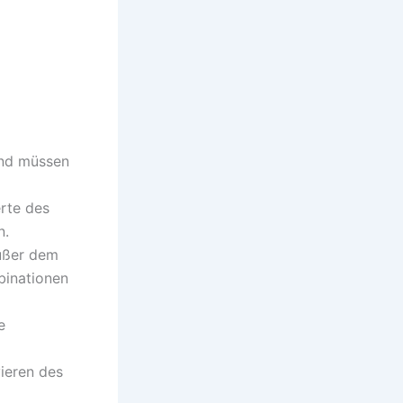
und müssen
erte des
n.
außer dem
binationen
e
vieren des