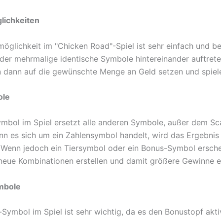
ichkeiten
öglichkeit im "Chicken Road"-Spiel ist sehr einfach und be
der mehrmalige identische Symbole hintereinander auftrete
n dann auf die gewünschte Menge an Geld setzen und spiel
ole
mbol im Spiel ersetzt alle anderen Symbole, außer dem Sca
n es sich um ein Zahlensymbol handelt, wird das Ergebnis 
 Wenn jedoch ein Tiersymbol oder ein Bonus-Symbol ersche
 neue Kombinationen erstellen und damit größere Gewinne er
mbole
-Symbol im Spiel ist sehr wichtig, da es den Bonustopf akti