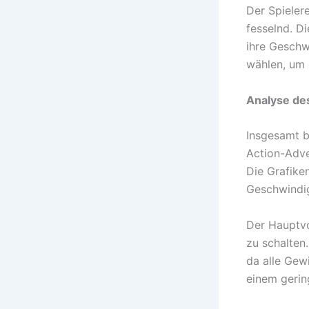
Der Spieler
fesselnd. Di
ihre Geschw
wählen, um 
Analyse des
Insgesamt b
Action-Adve
Die Grafiken
Geschwindig
Der Hauptvo
zu schalten
da alle Gew
einem gerin