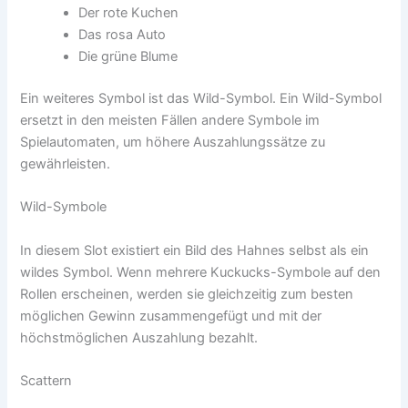
Der rote Kuchen
Das rosa Auto
Die grüne Blume
Ein weiteres Symbol ist das Wild-Symbol. Ein Wild-Symbol
ersetzt in den meisten Fällen andere Symbole im
Spielautomaten, um höhere Auszahlungssätze zu
gewährleisten.
Wild-Symbole
In diesem Slot existiert ein Bild des Hahnes selbst als ein
wildes Symbol. Wenn mehrere Kuckucks-Symbole auf den
Rollen erscheinen, werden sie gleichzeitig zum besten
möglichen Gewinn zusammengefügt und mit der
höchstmöglichen Auszahlung bezahlt.
Scattern