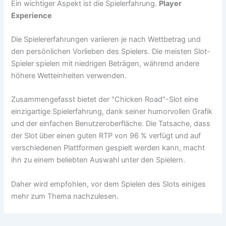
Ein wichtiger Aspekt ist die Spielerfahrung.
Player
Experience
Die Spielererfahrungen variieren je nach Wettbetrag und
den persönlichen Vorlieben des Spielers. Die meisten Slot-
Spieler spielen mit niedrigen Beträgen, während andere
höhere Wetteinheiten verwenden.
Zusammengefasst bietet der "Chicken Road"-Slot eine
einzigartige Spielerfahrung, dank seiner humorvollen Grafik
und der einfachen Benutzeroberfläche. Die Tatsache, dass
der Slot über einen guten RTP von 96 % verfügt und auf
verschiedenen Plattformen gespielt werden kann, macht
ihn zu einem beliebten Auswahl unter den Spielern.
Daher wird empfohlen, vor dem Spielen des Slots einiges
mehr zum Thema nachzulesen.