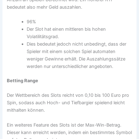
bedeutet also mehr Geld auszahlen.
96%
Der Slot hat einen mittleren bis hohen
Volatilitätsgrad.
Dies bedeutet jedoch nicht unbedingt, dass der
Spieler mit einem solchen Spiel automaten
weniger Gewinne erhält. Die Auszahlungssätze
werden nur unterschiedlicher angeboten.
Betting Range
Der Wettbereich des Slots reicht von 0,10 bis 100 Euro pro
Spin, sodass auch Hoch- und Tiefbargier spielend leicht
mithalten können.
Ein weiteres Feature des Slots ist der Max-Win-Betrag.
Dieser kann erreicht werden, indem ein bestimmtes Symbol