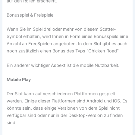
auf den Rollen erscheint.
Bonusspiel & Freispiele
Wenn Sie im Spiel drei oder mehr von diesem Scatter-
Symbol erhalten, wird Ihnen in Form eines Bonusspiels eine
Anzahl an FreeSpielen angeboten. In dem Slot gibt es auch
noch zusätzlich einen Bonus des Typs "Chicken Road".
Ein anderer wichtiger Aspekt ist die mobile Nutzbarkeit.
Mobile Play
Der Slot kann auf verschiedenen Plattformen gespielt
werden. Einige dieser Plattformen sind Android und iOS. Es
könnte sein, dass einige Versionen von dem Spiel nicht
verfügbar sind oder nur in der Desktop-Version zu finden
sind.