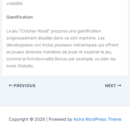
volatilité.
Gamification
Le jeu "Chicken Road" propose une gamification
soigneusement étudiée dans ce slot machine. Les
développeurs ont inclus plusieurs mécaniques qui offrent
au joueur diverses manières de jouer et explorer le jeu,
comme la fonctionnalité Bonus par exemple, ou bien les
tours Gratuits.
PREVIOUS
NEXT
Copyright © 2026 | Powered by
Astra WordPress Theme