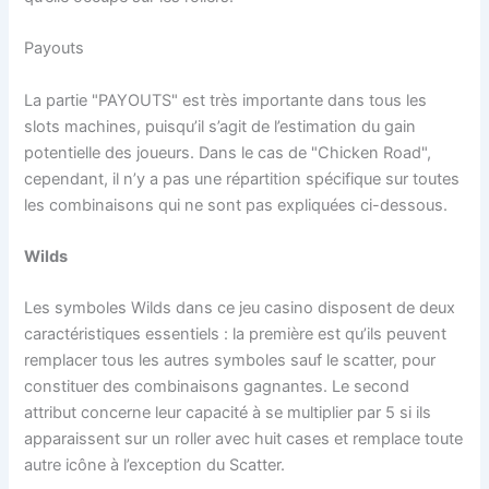
Payouts
La partie "PAYOUTS" est très importante dans tous les
slots machines, puisqu’il s’agit de l’estimation du gain
potentielle des joueurs. Dans le cas de "Chicken Road",
cependant, il n’y a pas une répartition spécifique sur toutes
les combinaisons qui ne sont pas expliquées ci-dessous.
Wilds
Les symboles Wilds dans ce jeu casino disposent de deux
caractéristiques essentiels : la première est qu’ils peuvent
remplacer tous les autres symboles sauf le scatter, pour
constituer des combinaisons gagnantes. Le second
attribut concerne leur capacité à se multiplier par 5 si ils
apparaissent sur un roller avec huit cases et remplace toute
autre icône à l’exception du Scatter.