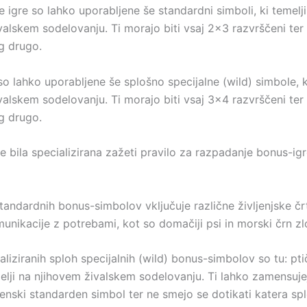
 igre so lahko uporabljene še standardni simboli, ki temelji
valskem sodelovanju. Ti morajo biti vsaj 2×3 razvrščeni ter
ug drugo.
o lahko uporabljene še splošno specijalne (wild) simbole, k
valskem sodelovanju. Ti morajo biti vsaj 3×4 razvrščeni ter
ug drugo.
e bila specializirana zažeti pravilo za razpadanje bonus-igr
tandardnih bonus-simbolov vključuje različne življenjske črt
unikacije z potrebami, kot so domačiji psi in morski črn zl
liziranih sploh specijalnih (wild) bonus-simbolov so tu: pti
melji na njihovem živalskem sodelovanju. Ti lahko zamensuje
menski standarden simbol ter ne smejo se dotikati katera sp