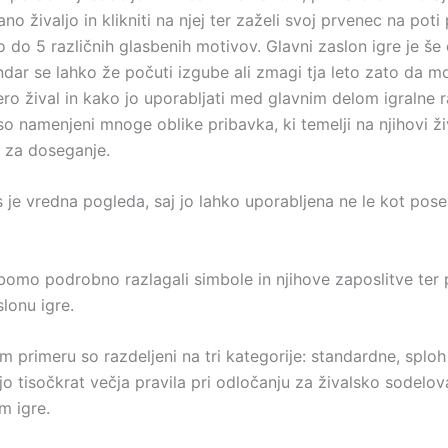
no živaljo in klikniti na njej ter zaželi svoj prvenec na poti p
o do 5 različnih glasbenih motivov. Glavni zaslon igre je še
ndar se lahko že počuti izgube ali zmagi tja leto zato da m
ero žival in kako jo uporabljati med glavnim delom igralne ra
o namenjeni mnoge oblike pribavka, ki temelji na njihovi ži
 za doseganje.
 je vredna pogleda, saj jo lahko uporabljena ne le kot pos
bomo podrobno razlagali simbole in njihove zaposlitve ter 
lonu igre.
m primeru so razdeljeni na tri kategorije: standardne, sploh 
ejo tisočkrat večja pravila pri odločanju za živalsko sodelo
m igre.