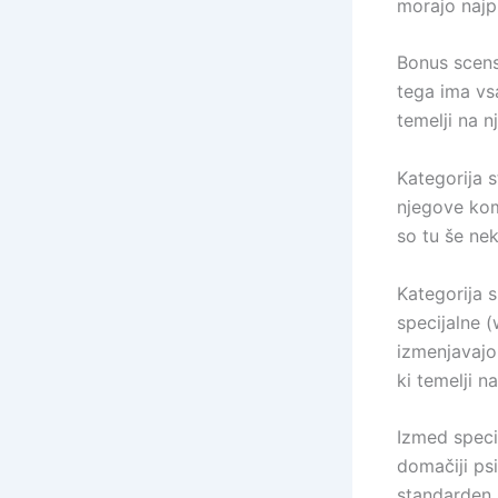
morajo najpr
Bonus scens
tega ima vsa
temelji na 
Kategorija s
njegove kom
so tu še nek
Kategorija 
specijalne (
izmenjavajo
ki temelji 
Izmed specia
domačiji psi
standarden s