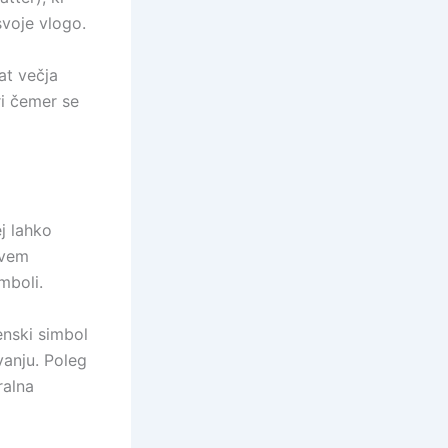
svoje vlogo.
at večja
ri čemer se
j lahko
ovem
mboli.
enski simbol
vanju. Poleg
ralna