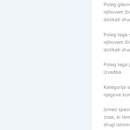
Poleg glavne
njihovem ži
dotikati dr
Poleg tega s
njihovem ži
dotikati dr
Poleg tega j
izvedba.
Kategorija s
njegove kom
Izmed specia
znak, ki te
drugi istoi