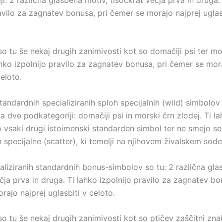
avilo za zagnatev bonusa, pri čemer se morajo najprej uglas
o tu še nekaj drugih zanimivosti kot so domačiji psi ter mo
ahko izpolnijo pravilo za zagnatev bonusa, pri čemer se mor
celoto.
tandardnih specializiranih sploh specijalnih (wild) simbolov 
a dve podkategoriji: domačiji psi in morski črn zlodej. Ti l
 vsaki drugi istoimenski standarden simbol ter ne smejo se
 specijalne (scatter), ki temelji na njihovem živalskem sode
aliziranih standardnih bonus-simbolov so tu: 2 različna gla
čja prva in druga. Ti lahko izpolnijo pravilo za zagnatev bo
ajo najprej uglasbiti v celoto.
o tu še nekaj drugih zanimivosti kot so ptičev zaščitni zna