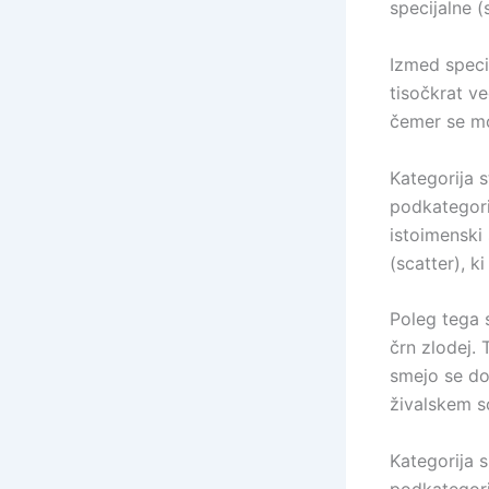
specijalne (
Izmed speci
tisočkrat ve
čemer se mor
Kategorija s
podkategorij
istoimenski
(scatter), k
Poleg tega s
črn zlodej.
smejo se dot
živalskem s
Kategorija 
podkategorij