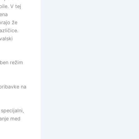
ile. V tej
 ena
orajo že
zličice.
valski
eben režim
pribavke na
specijalni,
vanje med