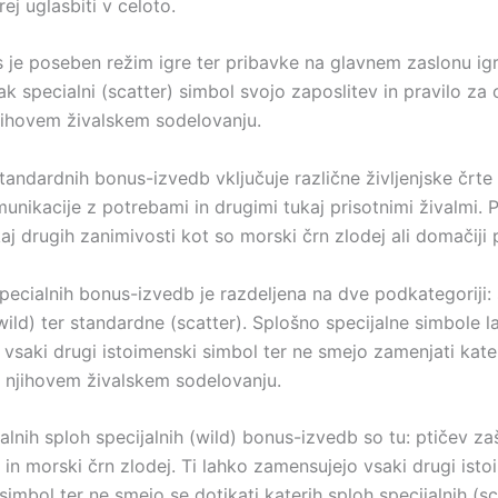
ej uglasbiti v celoto.
 je poseben režim igre ter pribavke na glavnem zaslonu igr
k specialni (scatter) simbol svojo zaposlitev in pravilo za 
njihovem živalskem sodelovanju.
tandardnih bonus-izvedb vključuje različne življenjske črte 
unikacije z potrebami in drugimi tukaj prisotnimi živalmi. 
aj drugih zanimivosti kot so morski črn zlodej ali domačiji p
specialnih bonus-izvedb je razdeljena na dve podkategoriji:
wild) ter standardne (scatter). Splošno specijalne simbole 
 vsaki drugi istoimenski simbol ter ne smejo zamenjati kate
na njihovem živalskem sodelovanju.
lnih sploh specijalnih (wild) bonus-izvedb so tu: ptičev zaš
 in morski črn zlodej. Ti lahko zamensujejo vsaki drugi isto
imbol ter ne smejo se dotikati katerih sploh specijalnih (sca