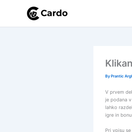
Skip
to
content
Klikan
By
Prantic Ar
V prvem del
je podana v 
lahko razd
igre in bonu
Pri vpisu s