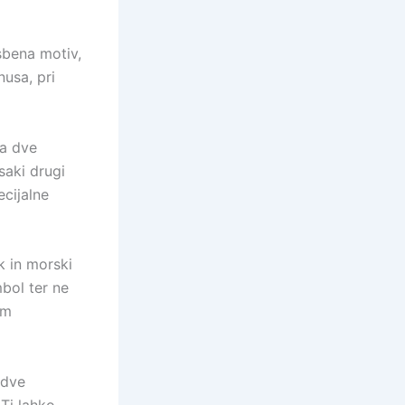
sbena motiv,
nusa, pri
na dve
saki drugi
ecijalne
k in morski
mbol ter ne
em
 dve
 Ti lahko