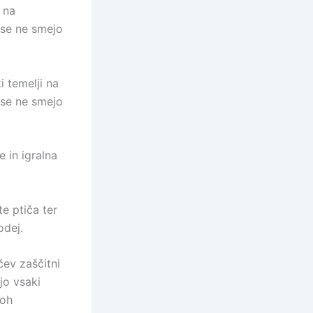
 na
 se ne smejo
i temelji na
 se ne smejo
e in igralna
e ptiča ter
odej.
čev zaščitni
jo vsaki
loh