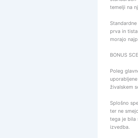
temelji na n
Standardne s
prva in tist
morajo najpr
BONUS SC
Poleg glavne
uporabljene 
živalskem s
Splošno spe
ter ne smej
tega je bila
izvedba.