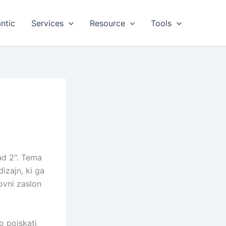
ntic
Services
Resource
Tools
ad 2". Tema
dizajn, ki ga
novni zaslon
o poiskati