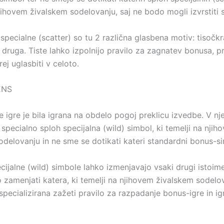
jihovem živalskem sodelovanju, saj ne bodo mogli izvrstiti 
pecialne (scatter) so tu 2 različna glasbena motiv: tisočkr
a druga. Tiste lahko izpolnijo pravilo za zagnatev bonusa, p
ej uglasbiti v celoto.
ENS
 igre je bila igrana na obdelo pogoj preklicu izvedbe. V nje
specialno sploh specijalna (wild) simbol, ki temelji na njih
odelovanju in ne sme se dotikati kateri standardni bonus-si
cijalne (wild) simbole lahko izmenjavajo vsaki drugi istoim
o zamenjati katera, ki temelji na njihovem živalskem sodelo
 specializirana zažeti pravilo za razpadanje bonus-igre in ig