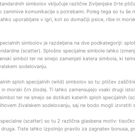
tandardnih simbolov vključuje različne življenjske črte ptiča
o zanimive komunikacije s potrebami. Poleg tega so tu še n
ih lahko uporabljate v igri, kot so domačiji psice, ribe in mor
pecialnih simbolov je razdeljena na dve podkategoriji: splo
tandardne (scatter). Splošno specijalne simbole lahko izmen
enski simbol ter ne smejo zamenjati katera simbola, ki teme
valskem sodelovanju.
lnih sploh specijalnih (wild) simbolov so tu: ptičev zaščitn
 in morski črn zlodej. Ti lahko zamensujejo vsaki drugi isto
imbol ter ne smejo se dotikati katerih sploh specijalnih (sca
jihovem živalskem sodelovanju, saj ne bodo mogli izvrstiti 
pecialne (scatter) so tu 2 različna glasbena motiv: tisočkr
a druga. Tiste lahko izpolnijo pravilo za zagnatev bonusa, p