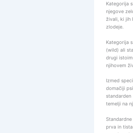
Kategorija s
njegove zel
živali, ki j
zlodeje.
Kategorija s
(wild) ali s
drugi istoim
njihovem ži
Izmed specia
domačiji psi
standarden s
temelji na n
Standardne s
prva in tist