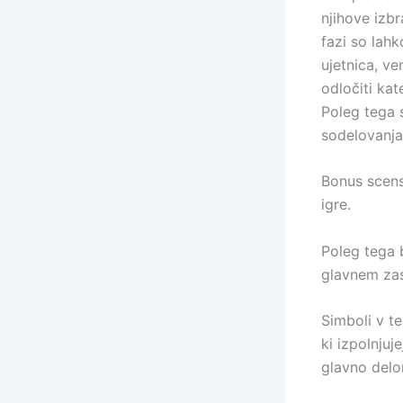
njihove izbra
fazi so lahk
ujetnica, ve
odločiti kat
Poleg tega s
sodelovanja
Bonus scens
igre.
Poleg tega 
glavnem zas
Simboli v te
ki izpolnjuj
glavno delo