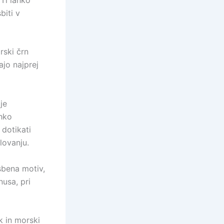
biti v
rski črn
ajo najprej
je
ahko
 dotikati
lovanju.
sbena motiv,
nusa, pri
k in morski