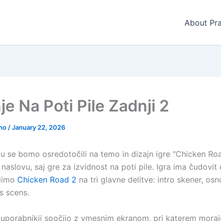
About Pra
je Na Poti Pile Zadnji 2
gho
/
January 22, 2026
u se bomo osredotočili na temo in dizajn igre "Chicken Ro
naslovu, saj gre za izvidnost na poti pile. Igra ima čudovit 
elimo
Chicken Road 2
na tri glavne delitve: intro skener, os
s scens.
e uporabnikji soočijo z vmesnim ekranom, pri katerem moraj