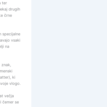
 ter
ekaj drugih
ske črne
h specijalne
javajo vsaki
lji na
i znak,
imenski
tter), ki
svoje vlogo.
at večja
ri čemer se