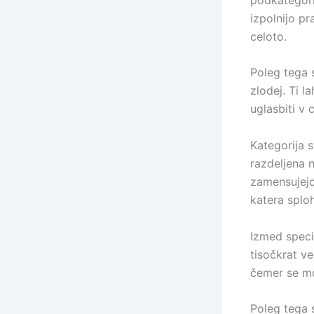
izpolnijo pr
celoto.
Poleg tega s
zlodej. Ti l
uglasbiti v 
Kategorija s
razdeljena n
zamensujejo
katera sploh
Izmed speci
tisočkrat ve
čemer se mor
Poleg tega s