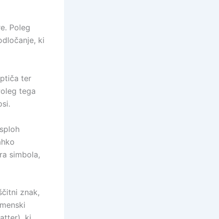
e. Poleg
odločanje, ki
ptiča ter
Poleg tega
si.
 sploh
lahko
ra simbola,
čitni znak,
imenski
tter), ki