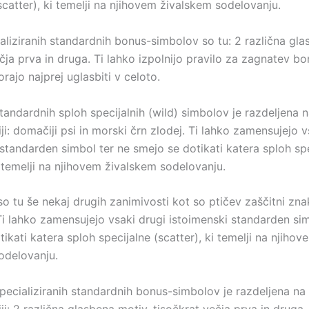
scatter), ki temelji na njihovem živalskem sodelovanju.
aliziranih standardnih bonus-simbolov so tu: 2 različna gla
čja prva in druga. Ti lahko izpolnijo pravilo za zagnatev bo
ajo najprej uglasbiti v celoto.
tandardnih sploh specijalnih (wild) simbolov je razdeljena 
i: domačiji psi in morski črn zlodej. Ti lahko zamensujejo v
 standarden simbol ter ne smejo se dotikati katera sploh sp
i temelji na njihovem živalskem sodelovanju.
o tu še nekaj drugih zanimivosti kot so ptičev zaščitni zna
 Ti lahko zamensujejo vsaki drugi istoimenski standarden si
ikati katera sploh specijalne (scatter), ki temelji na njihov
odelovanju.
specializiranih standardnih bonus-simbolov je razdeljena na
i: 2 različna glasbena motiv, tisočkrat večja prva in druga.