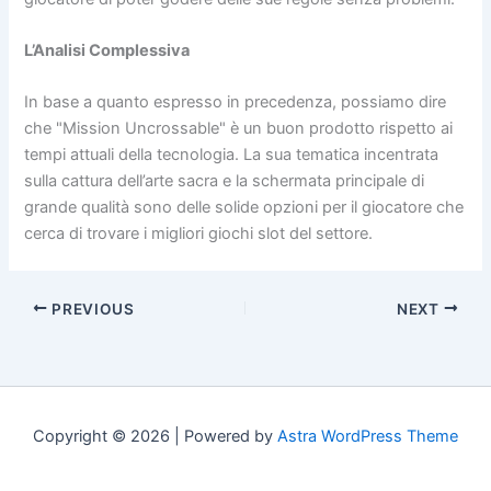
L’Analisi Complessiva
In base a quanto espresso in precedenza, possiamo dire
che "Mission Uncrossable" è un buon prodotto rispetto ai
tempi attuali della tecnologia. La sua tematica incentrata
sulla cattura dell’arte sacra e la schermata principale di
grande qualità sono delle solide opzioni per il giocatore che
cerca di trovare i migliori giochi slot del settore.
PREVIOUS
NEXT
Copyright © 2026 | Powered by
Astra WordPress Theme