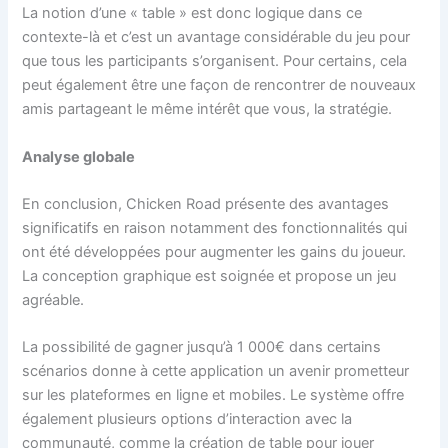
La notion d’une « table » est donc logique dans ce
contexte-là et c’est un avantage considérable du jeu pour
que tous les participants s’organisent. Pour certains, cela
peut également être une façon de rencontrer de nouveaux
amis partageant le même intérêt que vous, la stratégie.
Analyse globale
En conclusion, Chicken Road présente des avantages
significatifs en raison notamment des fonctionnalités qui
ont été développées pour augmenter les gains du joueur.
La conception graphique est soignée et propose un jeu
agréable.
La possibilité de gagner jusqu’à 1 000€ dans certains
scénarios donne à cette application un avenir prometteur
sur les plateformes en ligne et mobiles. Le système offre
également plusieurs options d’interaction avec la
communauté, comme la création de table pour jouer