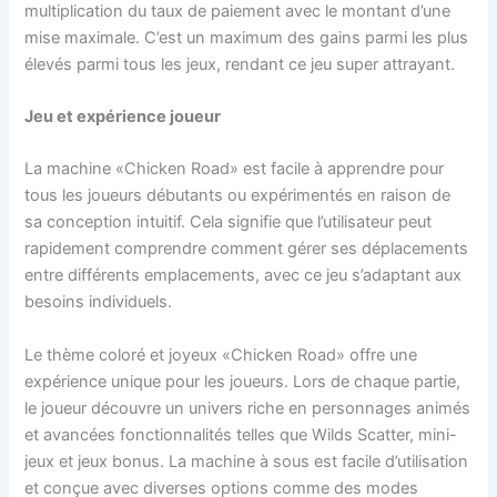
multiplication du taux de paiement avec le montant d’une
mise maximale. C’est un maximum des gains parmi les plus
élevés parmi tous les jeux, rendant ce jeu super attrayant.
Jeu et expérience joueur
La machine «Chicken Road» est facile à apprendre pour
tous les joueurs débutants ou expérimentés en raison de
sa conception intuitif. Cela signifie que l’utilisateur peut
rapidement comprendre comment gérer ses déplacements
entre différents emplacements, avec ce jeu s’adaptant aux
besoins individuels.
Le thème coloré et joyeux «Chicken Road» offre une
expérience unique pour les joueurs. Lors de chaque partie,
le joueur découvre un univers riche en personnages animés
et avancées fonctionnalités telles que Wilds Scatter, mini-
jeux et jeux bonus. La machine à sous est facile d’utilisation
et conçue avec diverses options comme des modes