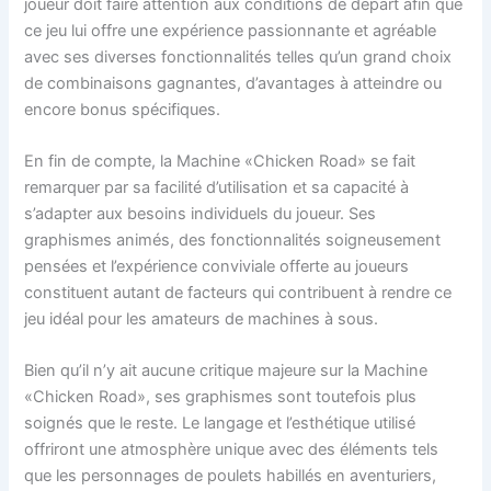
joueur doit faire attention aux conditions de départ afin que
ce jeu lui offre une expérience passionnante et agréable
avec ses diverses fonctionnalités telles qu’un grand choix
de combinaisons gagnantes, d’avantages à atteindre ou
encore bonus spécifiques.
En fin de compte, la Machine «Chicken Road» se fait
remarquer par sa facilité d’utilisation et sa capacité à
s’adapter aux besoins individuels du joueur. Ses
graphismes animés, des fonctionnalités soigneusement
pensées et l’expérience conviviale offerte au joueurs
constituent autant de facteurs qui contribuent à rendre ce
jeu idéal pour les amateurs de machines à sous.
Bien qu’il n’y ait aucune critique majeure sur la Machine
«Chicken Road», ses graphismes sont toutefois plus
soignés que le reste. Le langage et l’esthétique utilisé
offriront une atmosphère unique avec des éléments tels
que les personnages de poulets habillés en aventuriers,