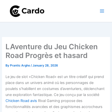
Skip
to
content
LAventure du Jeu Chicken
Road Progrès et hasard
By
Prantic Argho
/
January 28, 2026
Le jeu de slot «Chicken Road» est un titre créatif qui prend
place dans un univers animé où les personnages de
poulets s’habillent en costumes d’aventuriers, déclenchant
une exploration fantastique. Ce jeu conçu par la société
Chicken Road avis
Rival Gaming propose des
fonctionnalités avancées et des graphismes accrocheurs