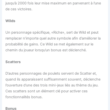
jusqu’à 2000 fois leur mise maximum en parvenant à l’une
de ces victoires.
Wilds
Un personnage spécifique, «Riche», sert de Wild et peut
remplacer n’importe quel autre symbole afin d’améliorer la
probabilité de gains. Ce Wild se met également sur le
chemin du joueur lorsqu’un bonus est déclenché.
Scatters
D’autres personnages de poulets servent de Scatter et,
quand ils apparaissent suffisamment souvent, déclenche
l’ouverture d’une des trois mini-jeux liés au thème du jeu.
Ces scatters sont un élément clé pour activer ces
fonctionnalités bonus.
Bonus