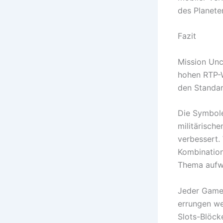
des Planete
Fazit
Mission Unc
hohen RTP-W
den Standar
Die Symbole
militärisch
verbessert.
Kombination
Thema aufwei
Jeder Gamer
errungen we
Slots-Blöck