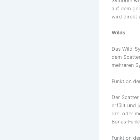
Symbole wer
auf dem geb
wird direkt
Wilds
Das Wild-Sy
dem Scatter
mehreren Sy
Funktion de
Der Scatter
erfüllt und
drei oder m
Bonus-Funkt
Funktion de