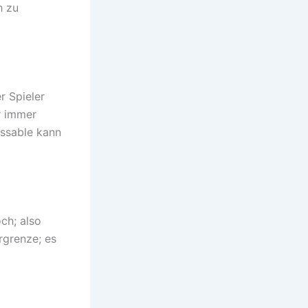
h zu
r Spieler
r immer
ossable kann
ch; also
rgrenze; es