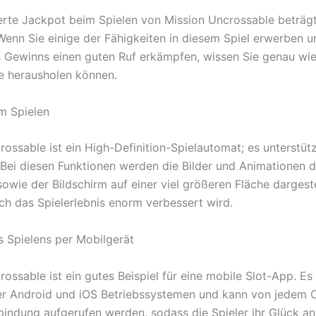
rte Jackpot beim Spielen von Mission Uncrossable beträg
Wenn Sie einige der Fähigkeiten in diesem Spiel erwerben u
 Gewinns einen guten Ruf erkämpfen, wissen Sie genau wiev
e herausholen können.
m Spielen
rossable ist ein High-Definition-Spielautomat; es unterstüt
 Bei diesen Funktionen werden die Bilder und Animationen d
owie der Bildschirm auf einer viel größeren Fläche dargeste
h das Spielerlebnis enorm verbessert wird.
s Spielens per Mobilgerät
ossable ist ein gutes Beispiel für eine mobile Slot-App. Es 
er Android und iOS Betriebssystemen und kann von jedem O
bindung aufgerufen werden, sodass die Spieler ihr Glück an 