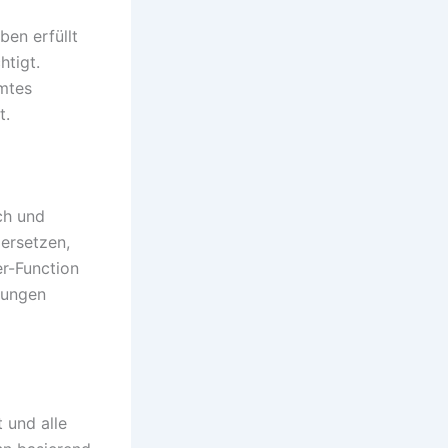
ben erfüllt
htigt.
mmtes
t.
ch und
ersetzen,
er-Function
tungen
t und alle