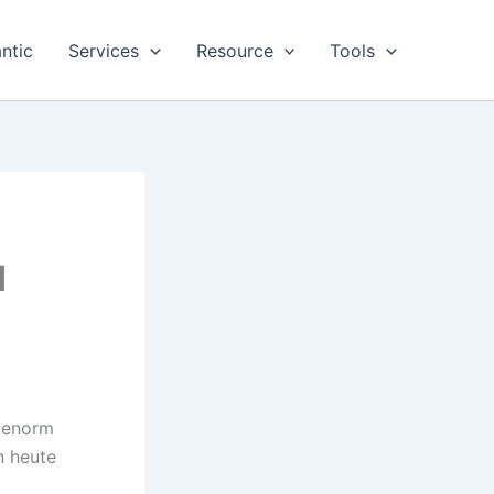
ntic
Services
Resource
Tools
d
s enorm
n heute