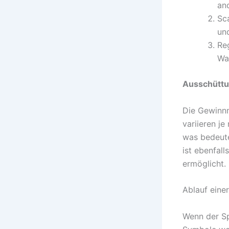
an
Sca
un
Re
Waf
Ausschütt
Die Gewinnm
variieren j
was bedeutet
ist ebenfal
ermöglicht.
Ablauf eine
Wenn der Spi