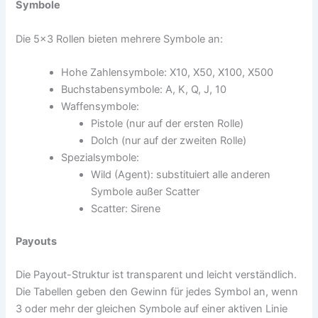
Symbole
Die 5×3 Rollen bieten mehrere Symbole an:
Hohe Zahlensymbole: X10, X50, X100, X500
Buchstabensymbole: A, K, Q, J, 10
Waffensymbole:
Pistole (nur auf der ersten Rolle)
Dolch (nur auf der zweiten Rolle)
Spezialsymbole:
Wild (Agent): substituiert alle anderen
Symbole außer Scatter
Scatter: Sirene
Payouts
Die Payout-Struktur ist transparent und leicht verständlich.
Die Tabellen geben den Gewinn für jedes Symbol an, wenn
3 oder mehr der gleichen Symbole auf einer aktiven Linie