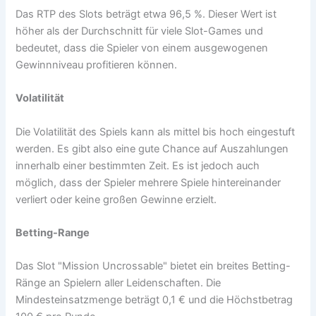
Das RTP des Slots beträgt etwa 96,5 %. Dieser Wert ist
höher als der Durchschnitt für viele Slot-Games und
bedeutet, dass die Spieler von einem ausgewogenen
Gewinnniveau profitieren können.
Volatilität
Die Volatilität des Spiels kann als mittel bis hoch eingestuft
werden. Es gibt also eine gute Chance auf Auszahlungen
innerhalb einer bestimmten Zeit. Es ist jedoch auch
möglich, dass der Spieler mehrere Spiele hintereinander
verliert oder keine großen Gewinne erzielt.
Betting-Range
Das Slot "Mission Uncrossable" bietet ein breites Betting-
Ränge an Spielern aller Leidenschaften. Die
Mindesteinsatzmenge beträgt 0,1 € und die Höchstbetrag