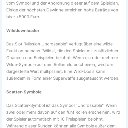
vom Symbol und der Anordnung dieser auf dem Spielplan.
Einige der höchsten Gewinne erreichen hohe Beträge von
bis zu 5000 Euro.
Wilddownloader
Das Slot "Mission Uncrossable" verfügt über eine wilde
Funktion namens "Wilds", die den Spieler mit zusätzlichen
Chancen und Freispielen belohnt. Wenn ein oder mehrere
Wilde-Symbole auf dem Rollenfeld erscheinen, wird der
dargestellte Wert multipliziert. Eine Wild-Dosis kann
außerdem in Form einer Superwaffe ausgetauscht werden.
Scatter-Symbole
Das Scatter-Symbol ist das Symbol "Uncrossable". Wenn
zwei oder mehr davon auf den fünf Rollen erscheinen, wird
der Spieler automatisch mit 10 Freispielen belohnt.
Während dieser Runden können alle Symbole außer dem