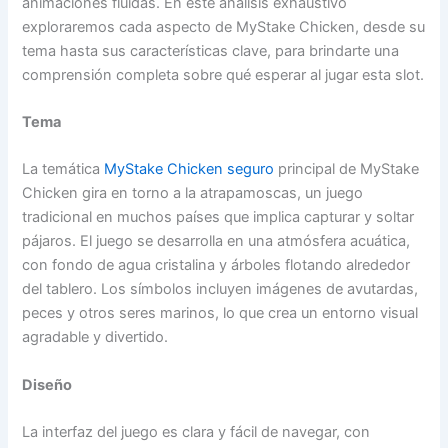
animaciones fluidas. En este análisis exhaustivo
exploraremos cada aspecto de MyStake Chicken, desde su
tema hasta sus características clave, para brindarte una
comprensión completa sobre qué esperar al jugar esta slot.
Tema
La temática
MyStake Chicken seguro
principal de MyStake
Chicken gira en torno a la atrapamoscas, un juego
tradicional en muchos países que implica capturar y soltar
pájaros. El juego se desarrolla en una atmósfera acuática,
con fondo de agua cristalina y árboles flotando alrededor
del tablero. Los símbolos incluyen imágenes de avutardas,
peces y otros seres marinos, lo que crea un entorno visual
agradable y divertido.
Diseño
La interfaz del juego es clara y fácil de navegar, con