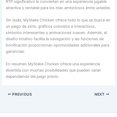
RTP significativo la convierten en una experiencia jugable
atractiva y rentable para los más ambiciosos entre ustedes.
Sin duda, MyStake Chicken ofrece todo lo que se busca en
un juego de slots: gráficos coloridos e interactivos,
símbolos interesantes y animaciones suaves. Además, el
diseño intuitivo facilita la navegación y las funciones de
bonificación proporcionan oportunidades adicionales para
ganancias.
En resumen MyStake Chicken ofrece una experiencia
divertida con muchas posibilidades que pueden variar
dependiendo del juego previo.
PREVIOUS
NEXT