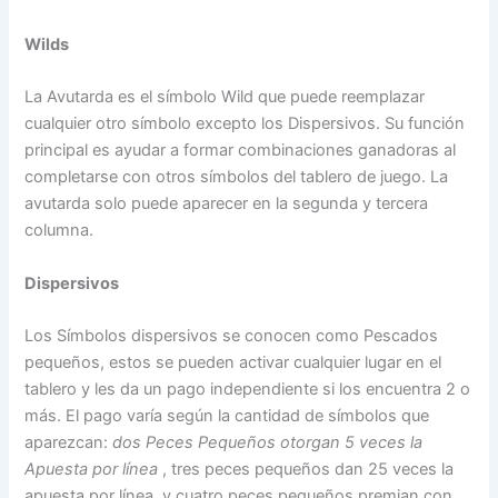
Wilds
La Avutarda es el símbolo Wild que puede reemplazar
cualquier otro símbolo excepto los Dispersivos. Su función
principal es ayudar a formar combinaciones ganadoras al
completarse con otros símbolos del tablero de juego. La
avutarda solo puede aparecer en la segunda y tercera
columna.
Dispersivos
Los Símbolos dispersivos se conocen como Pescados
pequeños, estos se pueden activar cualquier lugar en el
tablero y les da un pago independiente si los encuentra 2 o
más. El pago varía según la cantidad de símbolos que
aparezcan:
dos Peces Pequeños otorgan 5 veces la
Apuesta por línea
, tres peces pequeños dan 25 veces la
apuesta por línea, y cuatro peces pequeños premian con