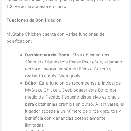
100 veces la apuesta en curso.
Funciones de Bonificación
MyStake Chicken cuenta con varias funciones de
bonificación:
Desbloqueo del Bono
: Si se obtienen tres
Símbolos Dispersivos Peces Pequeños, el jugador
activa al menos un bónus (Búho o Colibrí) y
recibe 10 o más Giros gratis.
Búho
: Es la función de recompensa principal de
MyStake Chicken. Desbloquear este Bono por
medio del Pecado Pequeño dispersivo es crucial
para obtener las premios en curso. Al activarse, el
jugador accede a un número de giros gratuitos y
beneficia con ganancias potencialmente
ilimitadas.