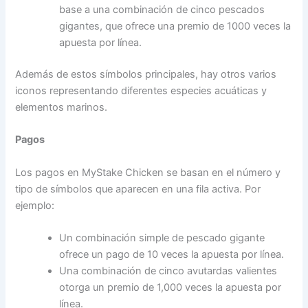
base a una combinación de cinco pescados
gigantes, que ofrece una premio de 1000 veces la
apuesta por línea.
Además de estos símbolos principales, hay otros varios
iconos representando diferentes especies acuáticas y
elementos marinos.
Pagos
Los pagos en MyStake Chicken se basan en el número y
tipo de símbolos que aparecen en una fila activa. Por
ejemplo:
Un combinación simple de pescado gigante
ofrece un pago de 10 veces la apuesta por línea.
Una combinación de cinco avutardas valientes
otorga un premio de 1,000 veces la apuesta por
línea.