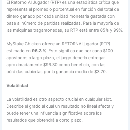
El Retorno Al Jugador (RTP) es una estadística crítica que
representa el promedio porcentual en función del total de
dinero ganado por cada unidad monetaria gastada con
base al número de partidas realizadas. Para la mayoría de
las máquinas tragamonedas, su RTP está entre 85% y 99%.
MyStake Chicken ofrece un RETORNAl jugador (RTP)
estimado en
96.3 %.
Esto significa que por cada $100
apostados a largo plazo, el juego debería entregar
aproximadamente $96.30 como beneficio, con las
pérdidas cubiertas por la ganancia media de $3.70.
Volatilidad
La volatilidad es otro aspecto crucial en cualquier slot.
Describe el grado al cual un resultado no lineal afecta y
puede tener una influencia significativa sobre los
resultados que obtendrá a corto plazo.