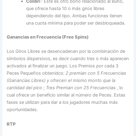
Colibrí
: Este es otro bono relacionado al Búho,
que ofrece hasta 10 o más giros libres
dependiendo del tipo. Ambas funciones tienen
una cuota mínima para poder ser desbloqueada.
Ganancias en Frecuencia (Free Spins)
Los Giros Libres se desencadenan por la combinación de
símbolos dispersivos, es decir cuando tres o más aparecen
activados al finalizar un juego. Los Premios por cada 3
Peces Pequeños obtenidos:
2 premian con 5 Frecuencias
(Ganancias Libres) y ofrecen el mismo monto que la
cantidad del pico
;
Tres Premian con 25 Frecuencias
, lo
cual ofrece un beneficio similar al número de Peces. Estas
fases se utilizan para dar a los jugadores muchas más
oportunidades.
RTP