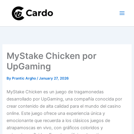
Skip
to
content
MyStake Chicken por
UpGaming
By
Prantic Argho
/
January 27, 2026
MyStake Chicken es un juego de tragamonedas
desarrollado por UpGaming, una compañía conocida por
crear contenido de alta calidad para el mundo del casino
online. Este juego ofrece una experiencia única y
emocionante que recuerda a los clásicos juegos de
atrapamoscas en vivo, con gráficos coloridos y