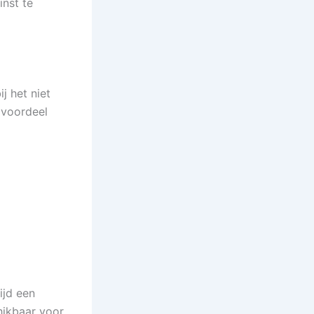
nst te
j het niet
k voordeel
ijd een
hikbaar voor