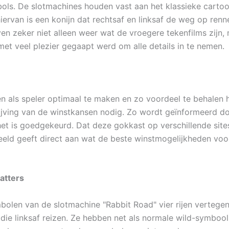
ls. De slotmachines houden vast aan het klassieke carto
iervan is een konijn dat rechtsaf en linksaf de weg op ren
en zeker niet alleen weer wat de vroegere tekenfilms zijn,
met veel plezier gegaapt werd om alle details in te nemen.
n als speler optimaal te maken en zo voordeel te behalen h
jving van de winstkansen nodig. Zo wordt geïnformeerd do
 het is goedgekeurd. Dat deze gokkast op verschillende site
eld geeft direct aan wat de beste winstmogelijkheden voo
atters
bolen van de slotmachine "Rabbit Road" vier rijen verteg
 die linksaf reizen. Ze hebben net als normale wild-symboo