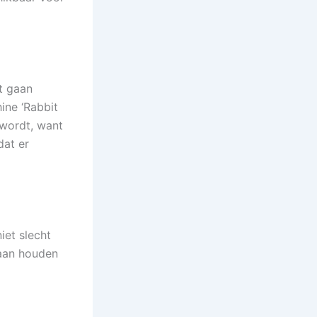
t gaan
ine ‘Rabbit
 wordt, want
dat er
iet slecht
gaan houden