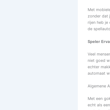
Met mobiele
zonder dat j
rijen heb je
de spellaut
Speler Erv
Veel mensen
niet goed wa
echter makk
automaat we
Algemene A
Met een goka
echt als ee