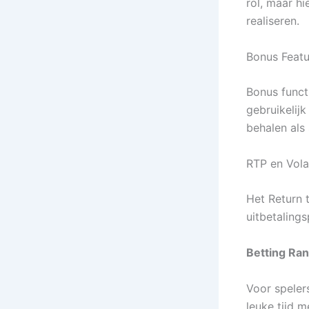
rol, maar h
realiseren.
Bonus Featu
Bonus functi
gebruikelijk
behalen als
RTP en Volat
Het Return 
uitbetaling
Betting Ra
Voor speler
leuke tijd 