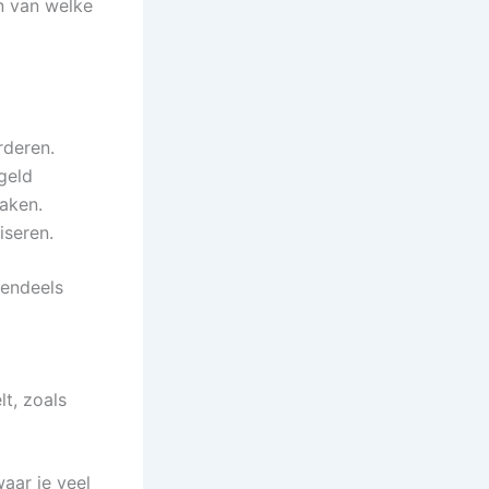
n van welke
rderen.
geld
maken.
iseren.
tendeels
t, zoals
waar je veel