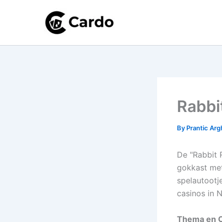
Skip
to
content
Rabbi
By
Prantic Ar
De "Rabbit R
gokkast met
spelautootj
casinos in 
Thema en O