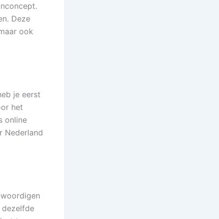
onconcept.
nen. Deze
 maar ook
eb je eerst
or het
s online
r Nederland
enwoordigen
l dezelfde