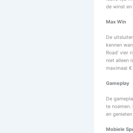
de winst en 
Max Win
De uitsluit
kennen wann
Road’ vier 
niet alleen 
maximaal € 
Gameplay
De gameplay 
te noemen. H
en genieten
Mobiele Sp