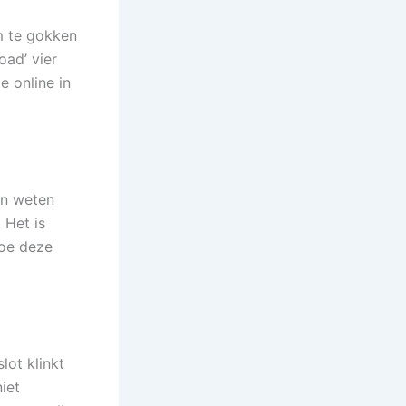
m te gokken
oad’ vier
e online in
en weten
 Het is
hoe deze
lot klinkt
iet