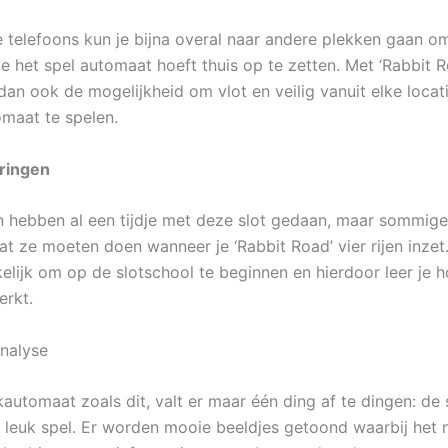
 telefoons kun je bijna overal naar andere plekken gaan o
e het spel automaat hoeft thuis op te zetten. Met ‘Rabbit R
 dan ook de mogelijkheid om vlot en veilig vanuit elke locati
omaat te spelen.
aringen
 hebben al een tijdje met deze slot gedaan, maar sommig
t ze moeten doen wanneer je ‘Rabbit Road’ vier rijen inzet.
elijk om op de slotschool te beginnen en hierdoor leer je 
rkt.
nalyse
utomaat zoals dit, valt er maar één ding af te dingen: de s
n leuk spel. Er worden mooie beeldjes getoond waarbij het n