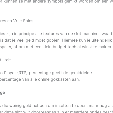
ier kunnen ze met andere symbols gemixt worden om een wi
res en Vrije Spins
es zijn in principe alle features van de slot machines waarbi
 is dat je veel geld moet gooien. Hiermee kun je uiteindelij
 speler, of om met een klein budget toch al winst te maken.
iliteit
to Player (RTP) percentage geeft de gemiddelde
spercentage van alle online gokkasten aan.
nge
s die weinig geld hebben om inzetten te doen, maar nog alt
met deze slot wilt doorbrengen zijn er meerdere opties besc