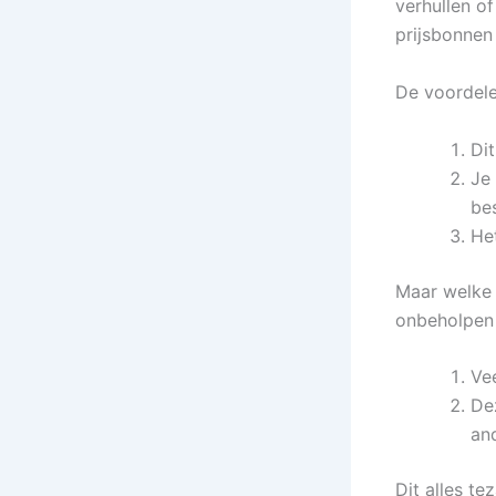
verhullen o
prijsbonnen
De voordelen
Dit
Je
be
Het
Maar welke 
onbeholpen 
Vee
De
an
Dit alles te