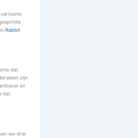
 cartoons
gesprinte
 en
Rabbit
hema dat
erdelen zijn
kerblauw en
e het
ben we drie