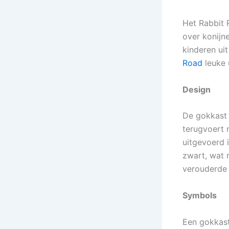
Het Rabbit 
over konijn
kinderen ui
Road
leuke 
Design
De gokkast 
terugvoert 
uitgevoerd 
zwart, wat r
verouderde 
Symbols
Een gokkast