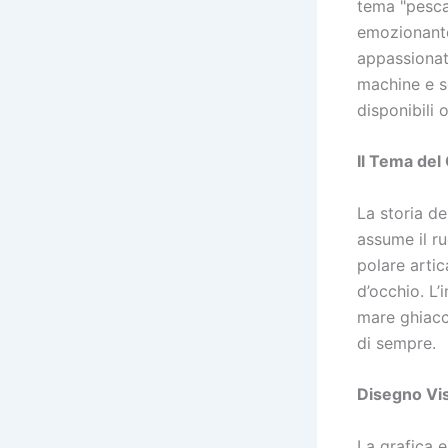
tema "pescar
emozionant
appassionati
machine e sc
disponibili o
Il Tema del
La storia de
assume il r
polare artic
d’occhio. L’
mare ghiacc
di sempre.
Disegno Vi
La grafica e