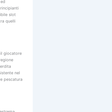
 ed
incipianti
bile slot
ra quelli
il giocatore
regione
erdita
istente nel
re pescatura
 estrema