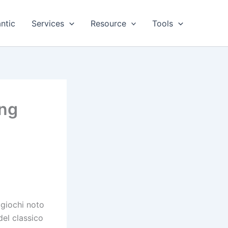
ntic
Services
Resource
Tools
ing
 giochi noto
del classico