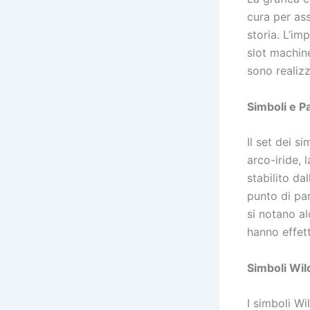
cura per as
storia. L’im
slot machine
sono realiz
Simboli e P
Il set dei s
arco-iride, 
stabilito da
punto di par
si notano al
hanno effett
Simboli Wil
I simboli Wi