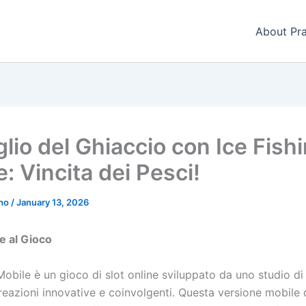
About Pra
lio del Ghiaccio con Ice Fish
: Vincita dei Pesci!
gho
/
January 13, 2026
e al Gioco
Mobile è un gioco di slot online sviluppato da uno studio di
reazioni innovative e coinvolgenti. Questa versione mobile 