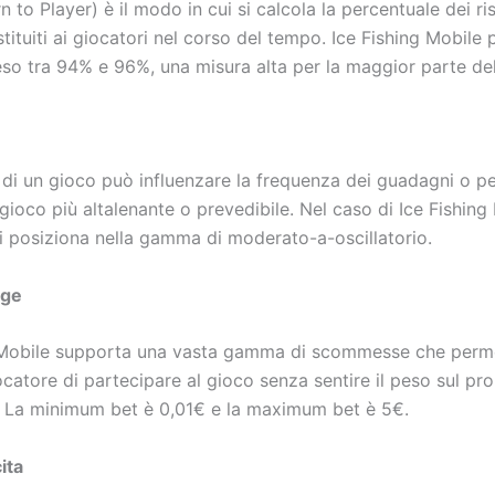
n to Player) è il modo in cui si calcola la percentuale dei ris
tituiti ai giocatori nel corso del tempo. Ice Fishing Mobile
o tra 94% e 96%, una misura alta per la maggior parte dell
à di un gioco può influenzare la frequenza dei guadagni o pe
gioco più altalenante o prevedibile. Nel caso di Ice Fishing 
i posiziona nella gamma di moderato-a-oscillatorio.
nge
 Mobile supporta una vasta gamma di scommesse che perm
ocatore di partecipare al gioco senza sentire il peso sul pro
. La minimum bet è 0,01€ e la maximum bet è 5€.
ita