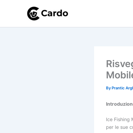
Skip
to
content
Risveg
Mobile
By
Prantic Ar
Introduzion
Ice Fishing 
per le sue c