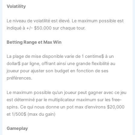
Volatility
Le niveau de volatilité est élevé. Le maximum possible est
indiqué à +/- $50.000 sur chaque tour.
Betting Range et Max Win
La plage de mise disponible varie de 1 centime$ à un
dollar$ par ligne, offrant ainsi une grande flexibilité au
joueur pour ajuster son budget en fonction de ses
préférences.
Le maximum possible qu’un joueur peut gagner avec ce jeu
est déterminé par le multiplicateur maximum sur les free-
spins. Ce qui nous donne un pot max d’environs $20,000
et 1/500$ (max du gain)
Gameplay