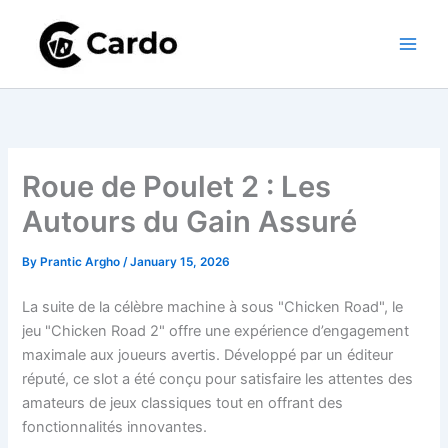
Skip
to
content
Roue de Poulet 2 : Les
Autours du Gain Assuré
By
Prantic Argho
/
January 15, 2026
La suite de la célèbre machine à sous "Chicken Road", le
jeu "Chicken Road 2" offre une expérience d’engagement
maximale aux joueurs avertis. Développé par un éditeur
réputé, ce slot a été conçu pour satisfaire les attentes des
amateurs de jeux classiques tout en offrant des
fonctionnalités innovantes.