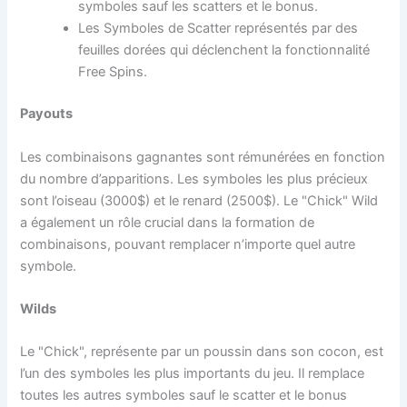
symboles sauf les scatters et le bonus.
Les Symboles de Scatter représentés par des
feuilles dorées qui déclenchent la fonctionnalité
Free Spins.
Payouts
Les combinaisons gagnantes sont rémunérées en fonction
du nombre d’apparitions. Les symboles les plus précieux
sont l’oiseau (3000$) et le renard (2500$). Le "Chick" Wild
a également un rôle crucial dans la formation de
combinaisons, pouvant remplacer n’importe quel autre
symbole.
Wilds
Le "Chick", représente par un poussin dans son cocon, est
l’un des symboles les plus importants du jeu. Il remplace
toutes les autres symboles sauf le scatter et le bonus