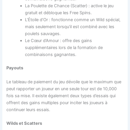
La Poulette de Chance (Scatter) : active le jeu
gratuit et débloque les Free Spins.
L’Étoile d’Or : fonctionne comme un Wild spécial,
mais seulement lorsqu’il est combiné avec les
poulets sauvages.
Le Cœur d’Amour : offre des gains
supplémentaires lors de la formation de
combinaisons gagnantes.
Payouts
Le tableau de paiement du jeu dévoile que le maximum que
peut rapporter un joueur en une seule tour est de 10,000
fois sa mise. Il existe également deux types d’essais qui
offrent des gains multiples pour inciter les joueurs à
continuer leurs essais.
Wilds et Scatters