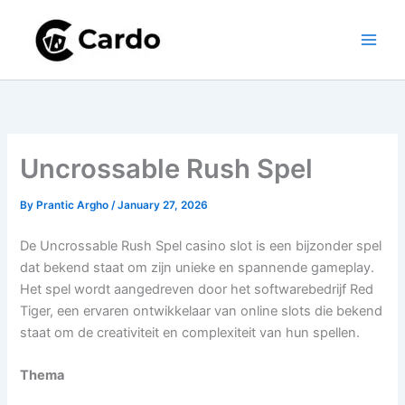
Skip
to
content
Uncrossable Rush Spel
By
Prantic Argho
/
January 27, 2026
De Uncrossable Rush Spel casino slot is een bijzonder spel
dat bekend staat om zijn unieke en spannende gameplay.
Het spel wordt aangedreven door het softwarebedrijf Red
Tiger, een ervaren ontwikkelaar van online slots die bekend
staat om de creativiteit en complexiteit van hun spellen.
Thema