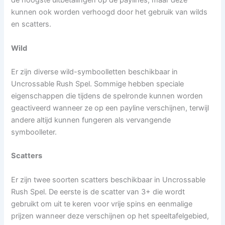
de hoogste uitbetalingen op de paylines, maar deze
kunnen ook worden verhoogd door het gebruik van wilds
en scatters.
Wild
Er zijn diverse wild-symboolletten beschikbaar in
Uncrossable Rush Spel. Sommige hebben speciale
eigenschappen die tijdens de spelronde kunnen worden
geactiveerd wanneer ze op een payline verschijnen, terwijl
andere altijd kunnen fungeren als vervangende
symboolleter.
Scatters
Er zijn twee soorten scatters beschikbaar in Uncrossable
Rush Spel. De eerste is de scatter van 3+ die wordt
gebruikt om uit te keren voor vrije spins en eenmalige
prijzen wanneer deze verschijnen op het speeltafelgebied,