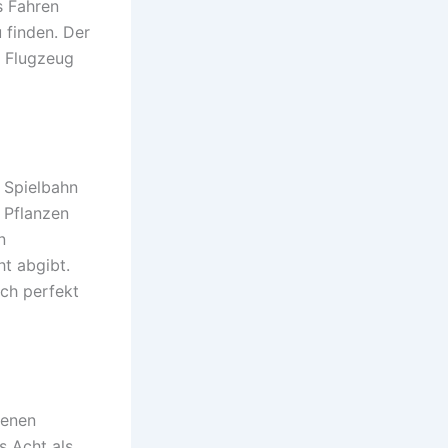
s Fahren
finden. Der
en Flugzeug
e Spielbahn
d Pflanzen
n
ht abgibt.
ich perfekt
denen
s Acht als