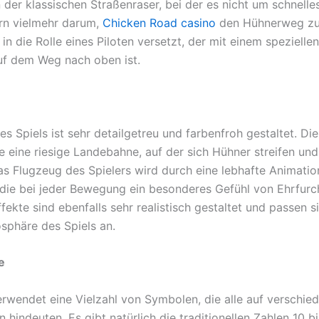
 der klassischen Straßenraser, bei der es nicht um schnelle
rn vielmehr darum,
Chicken Road casino
den Hühnerweg zu 
 in die Rolle eines Piloten versetzt, der mit einem speziell
auf dem Weg nach oben ist.
es Spiels ist sehr detailgetreu und farbenfroh gestaltet. Di
ie eine riesige Landebahne, auf der sich Hühner streifen un
s Flugzeug des Spielers wird durch eine lebhafte Animatio
, die bei jeder Bewegung ein besonderes Gefühl von Ehrfurc
ekte sind ebenfalls sehr realistisch gestaltet und passen s
sphäre des Spiels an.
e
erwendet eine Vielzahl von Symbolen, die alle auf verschie
hindeuten. Es gibt natürlich die traditionellen Zahlen 10 bi