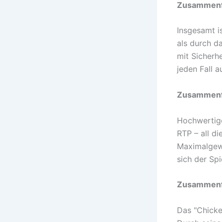
Zusammenfa
Insgesamt i
als durch da
mit Sicherh
jeden Fall a
Zusammenf
Hochwertige 
RTP – all d
Maximalgewi
sich der Spi
Zusammenf
Das "Chicke