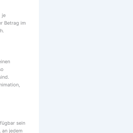
 je
r Betrag im
h.
einen
so
ind.
nimation,
fügbar sein
, an jedem