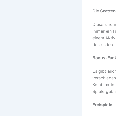
Die Scatte
Diese sind 
immer ein F
einem Aktiv
den andere
Bonus-Funk
Es gibt auch
verschieden
Kombination
Spielergebni
Freispiele