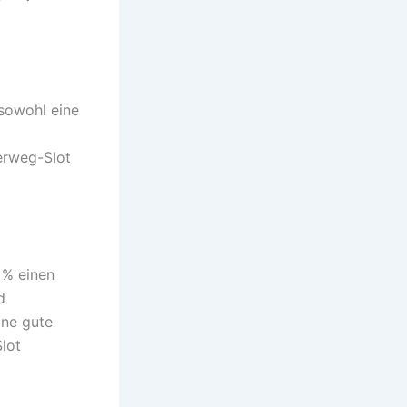
 sowohl eine
nerweg-Slot
 % einen
d
ine gute
lot