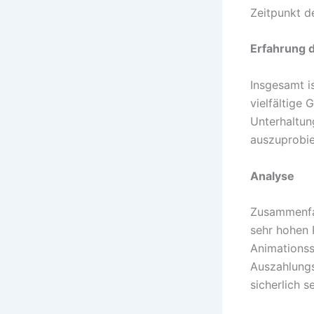
Zeitpunkt d
Erfahrung d
Insgesamt i
vielfältige 
Unterhaltung
auszuprobie
Analyse
Zusammenfas
sehr hohen 
Animationss
Auszahlungs
sicherlich s