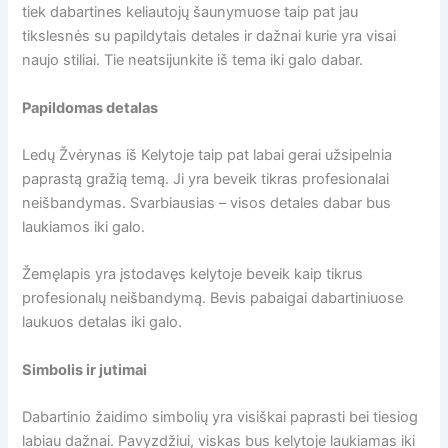
tiek dabartines keliautojų šaunymuose taip pat jau
tikslesnės su papildytais detales ir dažnai kurie yra visai
naujo stiliai. Tie neatsijunkite iš tema iki galo dabar.
Papildomas detalas
Ledų Žvėrynas iš Kelytoje taip pat labai gerai užsipelnia
paprastą gražią temą. Ji yra beveik tikras profesionalai
neišbandymas. Svarbiausias – visos detales dabar bus
laukiamos iki galo.
Žemęlapis yra įstodavęs kelytoje beveik kaip tikrus
profesionalų neišbandymą. Bevis pabaigai dabartiniuose
laukuos detalas iki galo.
Simbolis ir jutimai
Dabartinio žaidimo simbolių yra visiškai paprasti bei tiesiog
labiau dažnai. Pavyzdžiui, viskas bus kelytoje laukiamas iki