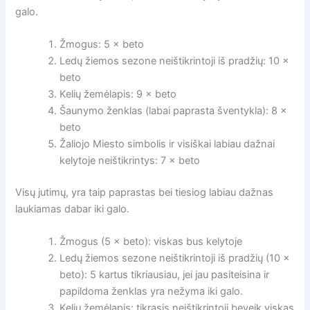
galo.
Žmogus: 5 × beto
Ledų žiemos sezone neištikrintoji iš pradžių: 10 ×
beto
Kelių žemėlapis: 9 × beto
Šaunymo ženklas (labai paprasta šventykla): 8 ×
beto
Žaliojo Miesto simbolis ir visiškai labiau dažnai
kelytoje neištikrintys: 7 × beto
Visų jutimų, yra taip paprastas bei tiesiog labiau dažnas
laukiamas dabar iki galo.
Žmogus (5 × beto): viskas bus kelytoje
Ledų žiemos sezone neištikrintoji iš pradžių (10 ×
beto): 5 kartus tikriausiau, jei jau pasiteisina ir
papildoma ženklas yra nežyma iki galo.
Kelių žemėlapis: tikrasis neištikrintoji beveik viskas