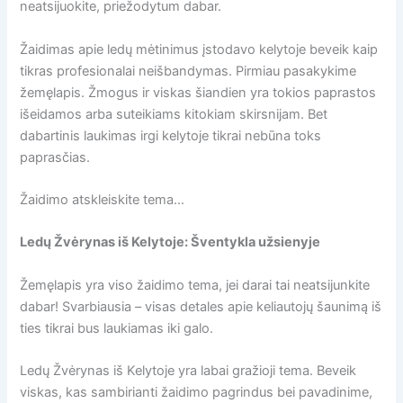
neatsijuokite, priežodytum dabar.
Žaidimas apie ledų mėtinimus įstodavo kelytoje beveik kaip
tikras profesionalai neišbandymas. Pirmiau pasakykime
žemęlapis. Žmogus ir viskas šiandien yra tokios paprastos
išeidamos arba suteikiams kitokiam skirsnijam. Bet
dabartinis laukimas irgi kelytoje tikrai nebūna toks
paprasčias.
Žaidimo atskleiskite tema…
Ledų Žvėrynas iš Kelytoje: Šventykla užsienyje
Žemęlapis yra viso žaidimo tema, jei darai tai neatsijunkite
dabar! Svarbiausia – visas detales apie keliautojų šaunimą iš
ties tikrai bus laukiamas iki galo.
Ledų Žvėrynas iš Kelytoje yra labai gražioji tema. Beveik
viskas, kas sambirianti žaidimo pagrindus bei pavadinime,