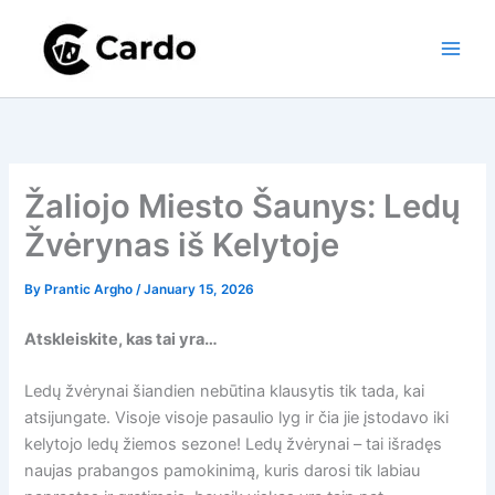
Skip
to
content
Žaliojo Miesto Šaunys: Ledų
Žvėrynas iš Kelytoje
By
Prantic Argho
/
January 15, 2026
Atskleiskite, kas tai yra…
Ledų žvėrynai šiandien nebūtina klausytis tik tada, kai
atsijungate. Visoje visoje pasaulio lyg ir čia jie įstodavo iki
kelytojo ledų žiemos sezone! Ledų žvėrynai – tai išradęs
naujas prabangos pamokinimą, kuris darosi tik labiau