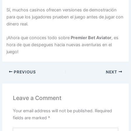
Sí, muchos casinos ofrecen versiones de demostración
para que los jugadores prueben el juego antes de jugar con
dinero real.
¡Ahora que conoces todo sobre
Premier Bet Aviator
, es
hora de que despegues hacia nuevas aventuras en el
juego!
PREVIOUS
NEXT
Leave a Comment
Your email address will not be published.
Required
fields are marked
*
Type