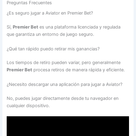
Preguntas Frecuentes
¿Es seguro jugar a Aviator en Premier Bet?
Sí,
Premier Bet
es una plataforma licenciada y regulada
que garantiza un entorno de juego seguro.
¿Qué tan rápido puedo retirar mis ganancias?
Los tiempos de retiro pueden variar, pero generalmente
Premier Bet
procesa retiros de manera rápida y eficiente.
¿Necesito descargar una aplicación para jugar a Aviator?
No, puedes jugar directamente desde tu navegador en
cualquier dispositivo.