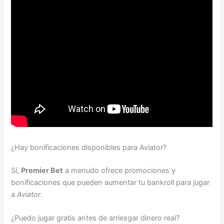
¿Hay bonificaciones disponibles para Aviator?
Sí,
Premier Bet
a menudo ofrece promociones y
bonificaciones que pueden aumentar tu bankroll para jugar
a
Aviator
.
¿Puedo jugar gratis antes de arriesgar dinero real?