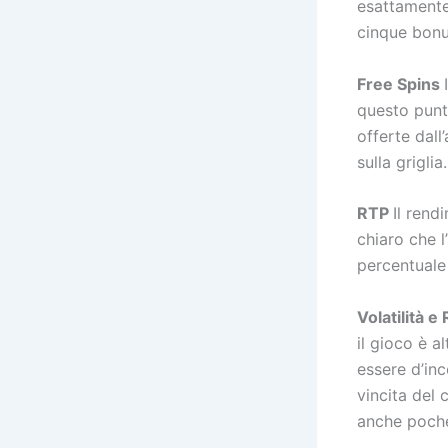
esattamente 
cinque bonus
Free Spins
questo punto
offerte dall
sulla griglia.
RTP
Il rend
chiaro che 
percentuale
Volatilità
il gioco è a
essere d’inc
vincita del
anche poche 