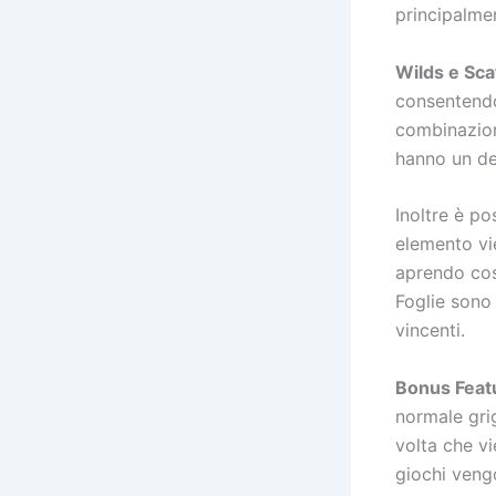
principalmen
Wilds e Sca
consentendo
combinazione
hanno un de
Inoltre è p
elemento vi
aprendo così
Foglie sono 
vincenti.
Bonus Feat
normale grig
volta che vi
giochi vengo