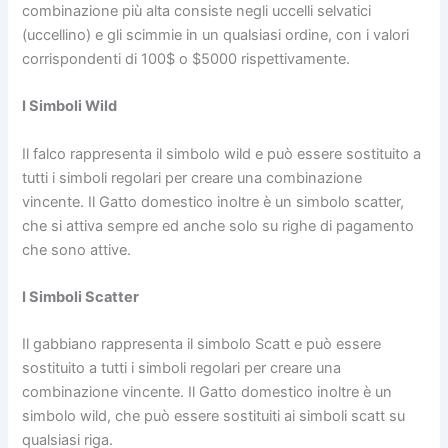
combinazione più alta consiste negli uccelli selvatici
(uccellino) e gli scimmie in un qualsiasi ordine, con i valori
corrispondenti di 100$ o $5000 rispettivamente.
I Simboli Wild
Il falco rappresenta il simbolo wild e può essere sostituito a
tutti i simboli regolari per creare una combinazione
vincente. Il Gatto domestico inoltre è un simbolo scatter,
che si attiva sempre ed anche solo su righe di pagamento
che sono attive.
I Simboli Scatter
Il gabbiano rappresenta il simbolo Scatt e può essere
sostituito a tutti i simboli regolari per creare una
combinazione vincente. Il Gatto domestico inoltre è un
simbolo wild, che può essere sostituiti ai simboli scatt su
qualsiasi riga.