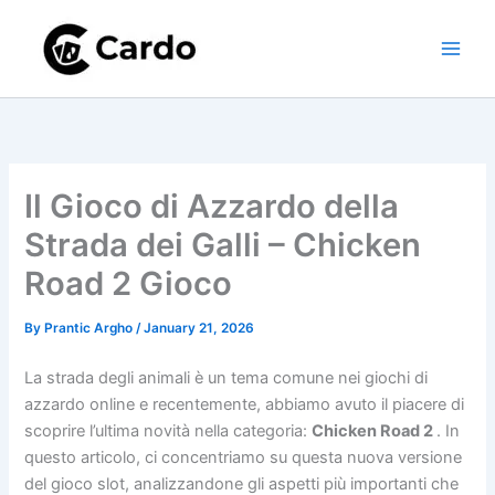
Skip
to
content
Il Gioco di Azzardo della
Strada dei Galli – Chicken
Road 2 Gioco
By
Prantic Argho
/
January 21, 2026
La strada degli animali è un tema comune nei giochi di
azzardo online e recentemente, abbiamo avuto il piacere di
scoprire l’ultima novità nella categoria:
Chicken Road 2
. In
questo articolo, ci concentriamo su questa nuova versione
del gioco slot, analizzandone gli aspetti più importanti che