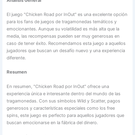
Análisis General
El juego "Chicken Road por InOut" es una excelente opción
para los fans de juegos de tragamonedas temáticos y
emocionantes. Aunque su volatilidad es más alta que la
media, las recompensas pueden ser muy generosas en
caso de tener éxito. Recomendamos esta juego a aquellos
jugadores que buscan un desafío nuevo y una experiencia
diferente.
Resumen
En resumen, "Chicken Road por InOut" ofrece una
experiencia única e interesante dentro del mundo de las
tragamonedas. Con sus símbolos Wild y Scatter, pagos
generosos y características especiales como los free
spins, este juego es perfecto para aquellos jugadores que
buscan emocionarse en la fábrica del dinero.