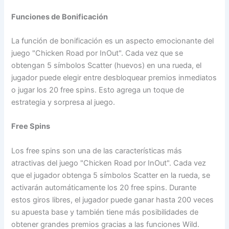
Funciones de Bonificación
La función de bonificación es un aspecto emocionante del
juego "Chicken Road por InOut". Cada vez que se
obtengan 5 símbolos Scatter (huevos) en una rueda, el
jugador puede elegir entre desbloquear premios inmediatos
o jugar los 20 free spins. Esto agrega un toque de
estrategia y sorpresa al juego.
Free Spins
Los free spins son una de las características más
atractivas del juego "Chicken Road por InOut". Cada vez
que el jugador obtenga 5 símbolos Scatter en la rueda, se
activarán automáticamente los 20 free spins. Durante
estos giros libres, el jugador puede ganar hasta 200 veces
su apuesta base y también tiene más posibilidades de
obtener grandes premios gracias a las funciones Wild.