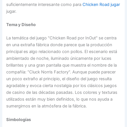
suficientemente interesante como para
Chicken Road jugar
jugar.
Tema y Diseño
La temática del juego "Chicken Road por InOut" se centra
en una extraña fábrica donde parece que la producción
principal es algo relacionado con pollos. El escenario está
ambientado de noche, iluminado únicamente por luces
brillantes y una gran pantalla que muestra el nombre de la
compañía: "Cluck Norris Factory". Aunque puede parecer
un poco extraño al principio, el diseño del juego resulta
agradable y evoca cierta nostalgia por los clásicos juegos
de casino de las décadas pasadas. Los colores y texturas
utilizados están muy bien definidos, lo que nos ayuda a
sumergirnos en la atmósfera de la fábrica.
Simbologías