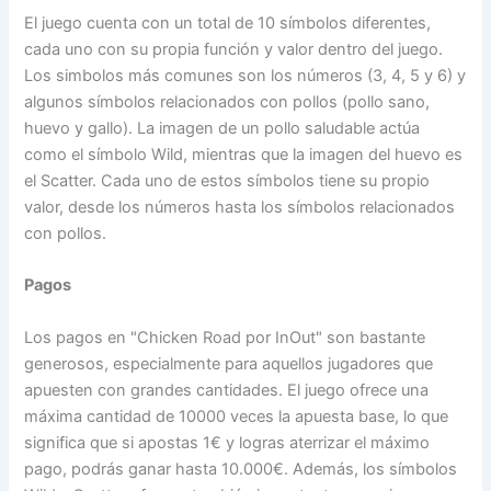
El juego cuenta con un total de 10 símbolos diferentes,
cada uno con su propia función y valor dentro del juego.
Los simbolos más comunes son los números (3, 4, 5 y 6) y
algunos símbolos relacionados con pollos (pollo sano,
huevo y gallo). La imagen de un pollo saludable actúa
como el símbolo Wild, mientras que la imagen del huevo es
el Scatter. Cada uno de estos símbolos tiene su propio
valor, desde los números hasta los símbolos relacionados
con pollos.
Pagos
Los pagos en "Chicken Road por InOut" son bastante
generosos, especialmente para aquellos jugadores que
apuesten con grandes cantidades. El juego ofrece una
máxima cantidad de 10000 veces la apuesta base, lo que
significa que si apostas 1€ y logras aterrizar el máximo
pago, podrás ganar hasta 10.000€. Además, los símbolos