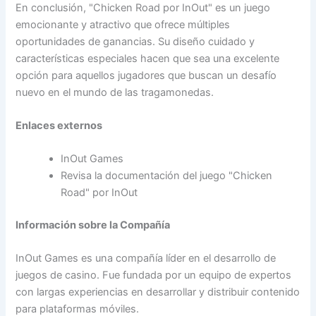
En conclusión, "Chicken Road por InOut" es un juego
emocionante y atractivo que ofrece múltiples
oportunidades de ganancias. Su diseño cuidado y
características especiales hacen que sea una excelente
opción para aquellos jugadores que buscan un desafío
nuevo en el mundo de las tragamonedas.
Enlaces externos
InOut Games
Revisa la documentación del juego "Chicken
Road" por InOut
Información sobre la Compañía
InOut Games es una compañía líder en el desarrollo de
juegos de casino. Fue fundada por un equipo de expertos
con largas experiencias en desarrollar y distribuir contenido
para plataformas móviles.