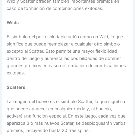
Wild y Scatter ofrecen también importantes premios en
caso de formación de combinaciones exitosas.
Wilds
El símbolo del pollo saludable actúa como un Wild, lo que
significa que puede reemplazar a cualquier otro simbolo
excepto al Scatter. Esto permite una mayor flexibilidad
dentro del juego y aumenta las posibilidades de obtener
grandes premios en caso de formación de combinaciones
exitosas.
Scatters
La imagen del huevo es el símbolo Scatter, lo que significa
que puede aparecer en cualquier rueda y, al hacerlo,
activará una función especial. En este juego, cada vez que
aparezca 3 o más huevos Scater, se desbloquearán varios
premios, incluyendo hasta 20 free spins.