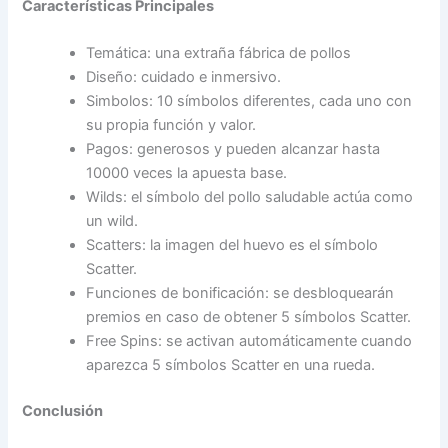
Características Principales
Temática: una extraña fábrica de pollos
Diseño: cuidado e inmersivo.
Simbolos: 10 símbolos diferentes, cada uno con
su propia función y valor.
Pagos: generosos y pueden alcanzar hasta
10000 veces la apuesta base.
Wilds: el símbolo del pollo saludable actúa como
un wild.
Scatters: la imagen del huevo es el símbolo
Scatter.
Funciones de bonificación: se desbloquearán
premios en caso de obtener 5 símbolos Scatter.
Free Spins: se activan automáticamente cuando
aparezca 5 símbolos Scatter en una rueda.
Conclusión