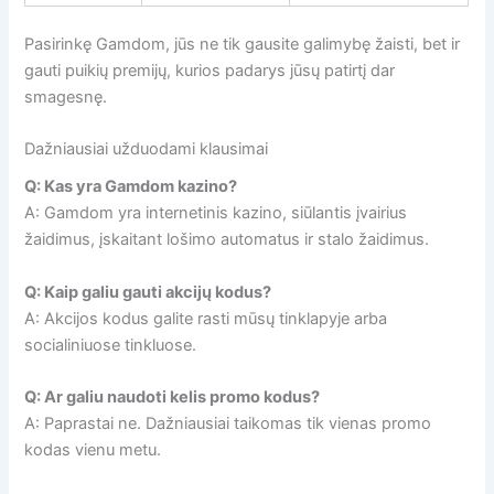
Pasirinkę Gamdom, jūs ne tik gausite galimybę žaisti, bet ir
gauti puikių premijų, kurios padarys jūsų patirtį dar
smagesnę.
Dažniausiai užduodami klausimai
Q: Kas yra Gamdom kazino?
A: Gamdom yra internetinis kazino, siūlantis įvairius
žaidimus, įskaitant lošimo automatus ir stalo žaidimus.
Q: Kaip galiu gauti akcijų kodus?
A: Akcijos kodus galite rasti mūsų tinklapyje arba
socialiniuose tinkluose.
Q: Ar galiu naudoti kelis promo kodus?
A: Paprastai ne. Dažniausiai taikomas tik vienas promo
kodas vienu metu.