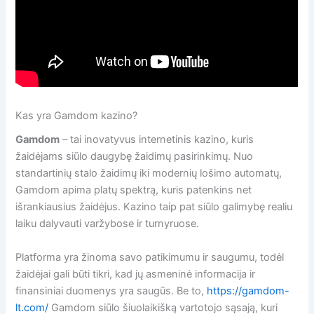
Kas yra Gamdom kazino?
Gamdom
– tai inovatyvus internetinis kazino, kuris
žaidėjams siūlo daugybę žaidimų pasirinkimų. Nuo
standartinių stalo žaidimų iki modernių lošimo automatų,
Gamdom apima platų spektrą, kuris patenkins net
išrankiausius žaidėjus. Kazino taip pat siūlo galimybę realiu
laiku dalyvauti varžybose ir turnyruose.
Platforma yra žinoma savo patikimumu ir saugumu, todėl
žaidėjai gali būti tikri, kad jų asmeninė informacija ir
finansiniai duomenys yra saugūs. Be to,
https://gamdom-
lt.com/
Gamdom siūlo šiuolaikišką vartotojo sąsają, kuri