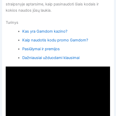
straipsnyje aptarsime, kaip pasinaudoti šiais kodais ir
kokios naudos jūsų laukia.
Turinys
Kas yra Gamdom kazino?
Kaip naudotis kodu promo Gamdom?
Pasiūlymai ir premijos
Dažniausiai užduodami klausimai