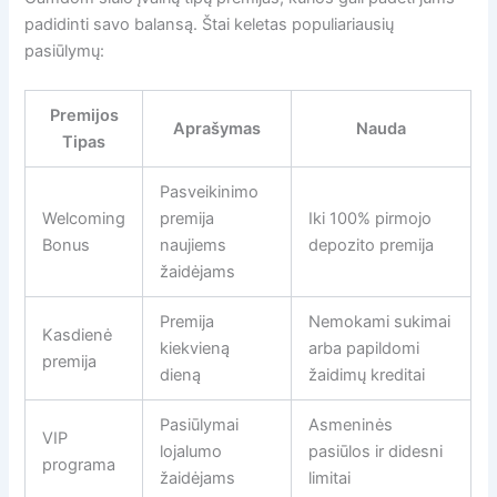
padidinti savo balansą. Štai keletas populiariausių
pasiūlymų:
Premijos
Aprašymas
Nauda
Tipas
Pasveikinimo
Welcoming
premija
Iki 100% pirmojo
Bonus
naujiems
depozito premija
žaidėjams
Premija
Nemokami sukimai
Kasdienė
kiekvieną
arba papildomi
premija
dieną
žaidimų kreditai
Pasiūlymai
Asmeninės
VIP
lojalumo
pasiūlos ir didesni
programa
žaidėjams
limitai