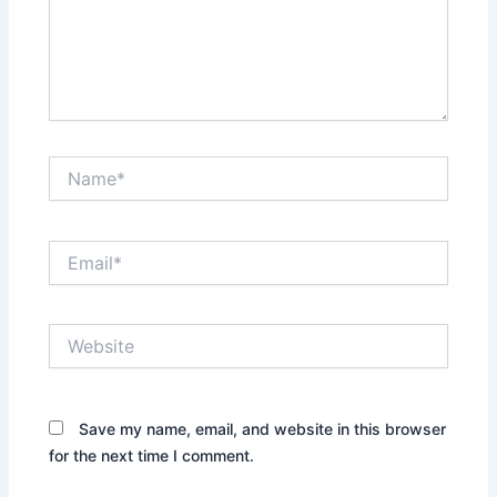
Name*
Email*
Website
Save my name, email, and website in this browser
for the next time I comment.