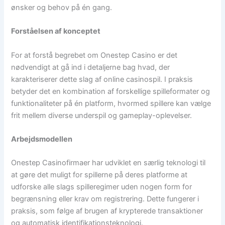
ønsker og behov på én gang.
Forståelsen af konceptet
For at forstå begrebet om Onestep Casino er det
nødvendigt at gå ind i detaljerne bag hvad, der
karakteriserer dette slag af online casinospil. I praksis
betyder det en kombination af forskellige spilleformater og
funktionaliteter på én platform, hvormed spillere kan vælge
frit mellem diverse underspil og gameplay-oplevelser.
Arbejdsmodellen
Onestep Casinofirmaer har udviklet en særlig teknologi til
at gøre det muligt for spillerne på deres platforme at
udforske alle slags spilleregimer uden nogen form for
begrænsning eller krav om registrering. Dette fungerer i
praksis, som følge af brugen af krypterede transaktioner
og automatisk identifikationsteknologi.