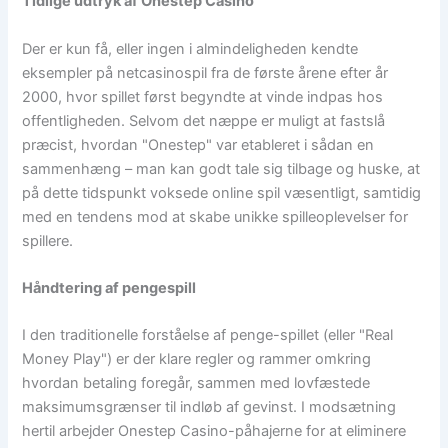
Tidlige udtryk af Onestep Casino
Der er kun få, eller ingen i almindeligheden kendte
eksempler på netcasinospil fra de første årene efter år
2000, hvor spillet først begyndte at vinde indpas hos
offentligheden. Selvom det næppe er muligt at fastslå
præcist, hvordan "Onestep" var etableret i sådan en
sammenhæng – man kan godt tale sig tilbage og huske, at
på dette tidspunkt voksede online spil væsentligt, samtidig
med en tendens mod at skabe unikke spilleoplevelser for
spillere.
Håndtering af pengespill
I den traditionelle forståelse af penge-spillet (eller "Real
Money Play") er der klare regler og rammer omkring
hvordan betaling foregår, sammen med lovfæstede
maksimumsgrænser til indløb af gevinst. I modsætning
hertil arbejder Onestep Casino-påhajerne for at eliminere