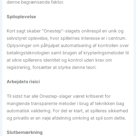
denne begrænsende faktor.
Spiloplevelse
Kort sagt skaber "Onestep"-slagets onlinespil en unik og
selvstyret oplevelse, hvor spillernes interesse er i centrum.
Oplysninger om påhjulpet automatisering af kontrollen over
betalingsteknologien samt brugen af krypteringsmetoder til
at sikre spillerens identitet og kontrol uden krav om
registrering, forsætter at styrke denne teori.
Arbejdets risici
Til sidst har alle Onestep-slager været kritiseret for
manglende transparente metoder i brug af teknikken bag
automatisk validering. For det er klart, at spilleres sikkerhed
og privatliv er en nøje afdelning omkring et spil som dette.
Slutbemærkning