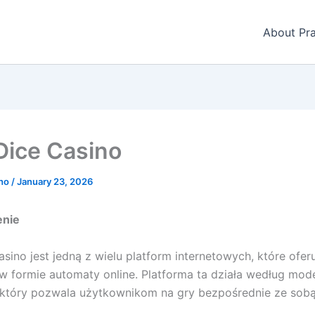
About Pra
Dice Casino
gho
/
January 23, 2026
nie
asino jest jedną z wielu platform internetowych, które ofer
 formie automaty online. Platforma ta działa według mode
 który pozwala użytkownikom na gry bezpośrednie ze sob