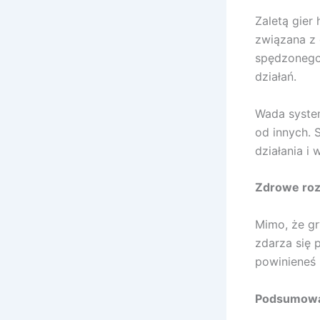
Zaletą gier
związana z 
spędzonego
działań.
Wada system
od innych.
działania i
Zdrowe roz
Mimo, że gr
zdarza się 
powinieneś 
Podsumowa