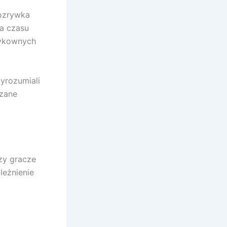
rozrywka
ia czasu
zykownych
yrozumiali
rzane
zy gracze
leżnienie