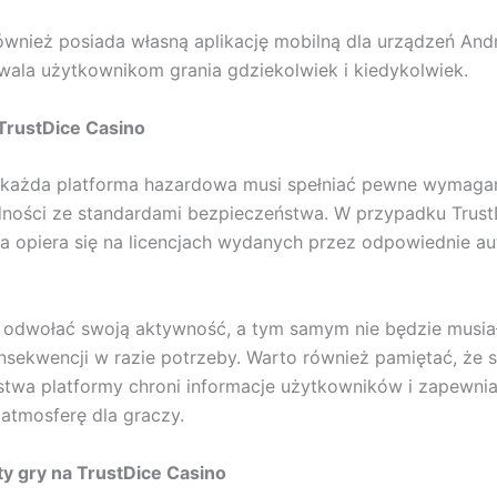
ównież posiada własną aplikację mobilną dla urządzeń And
wala użytkownikom grania gdziekolwiek i kiedykolwiek.
TrustDice Casino
 każda platforma hazardowa musi spełniać pewne wymaga
ności ze standardami bezpieczeństwa. W przypadku Trust
ma opiera się na licencjach wydanych przez odpowiednie au
 odwołać swoją aktywność, a tym samym nie będzie musia
sekwencji w razie potrzeby. Warto również pamiętać, że 
twa platformy chroni informacje użytkowników i zapewni
atmosferę dla graczy.
ty gry na TrustDice Casino