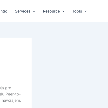
ntic
Services
Resource
Tools
ują grę
lu Peer-to-
ą nawzajem.