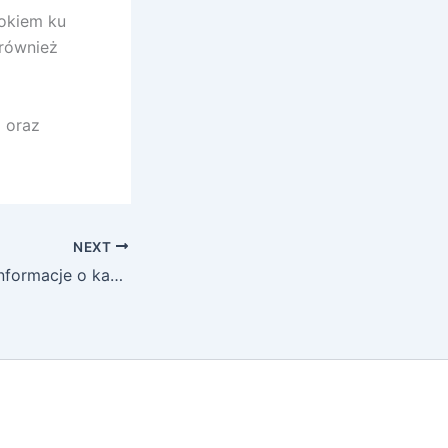
rokiem ku
 również
 oraz
NEXT
Arlekin Casino – Informacje o kasynie i jego funkcjonalnościach