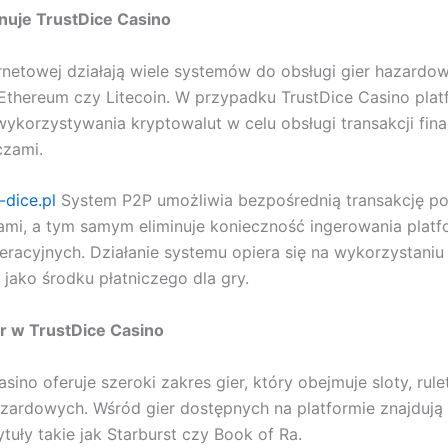
nuje TrustDice Casino
ernetowej działają wiele systemów do obsługi gier hazardow
, Ethereum czy Litecoin. W przypadku TrustDice Casino pla
wykorzystywania kryptowalut w celu obsługi transakcji fi
czami.
-dice.pl
System P2P umożliwia bezpośrednią transakcję p
mi, a tym samym eliminuje konieczność ingerowania platfo
racyjnych. Działanie systemu opiera się na wykorzystaniu
 jako środku płatniczego dla gry.
r w TrustDice Casino
sino oferuje szeroki zakres gier, który obejmuje sloty, rulet
azardowych. Wśród gier dostępnych na platformie znajdują 
tuły takie jak Starburst czy Book of Ra.