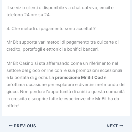
Il servizio clienti è disponibile via chat dal vivo, email e
telefono 24 ore su 24.
4. Che metodi di pagamento sono accettati?
Mr Bit supporta vari metodi di pagamento tra cui carte di
credito, portafogli elettronici e bonifici bancari.
Mr Bit Casino si sta affermando come un riferimento nel
settore del gioco online con le sue promozioni eccezionali
e la portata di giochi. La
promozione Mr Bit Cod
è
un’ottima occasione per esplorare e divertirsi nel mondo del
gioco. Non perdere l’opportunità di unirti a questa comunità
in crescita e scoprire tutte le esperienze che Mr Bit ha da
offrire!
PREVIOUS
NEXT