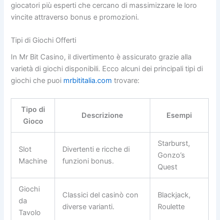
giocatori più esperti che cercano di massimizzare le loro
vincite attraverso bonus e promozioni.
Tipi di Giochi Offerti
In Mr Bit Casino, il divertimento è assicurato grazie alla
varietà di giochi disponibili. Ecco alcuni dei principali tipi di
giochi che puoi
mrbititalia.com
trovare:
Tipo di
Descrizione
Esempi
Gioco
Starburst,
Slot
Divertenti e ricche di
Gonzo’s
Machine
funzioni bonus.
Quest
Giochi
Classici del casinò con
Blackjack,
da
diverse varianti.
Roulette
Tavolo