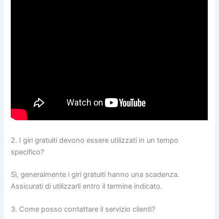
2. I giri gratuiti devono essere utilizzati in un tempo
specifico?
Sì, generalmente i giri gratuiti hanno una scadenza.
Assicurati di utilizzarli entro il termine indicato.
3. Come posso contattare il servizio clienti?