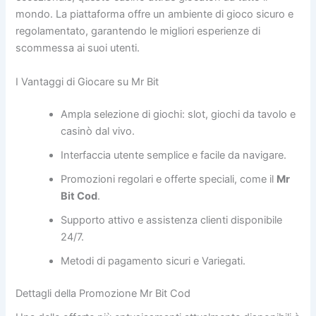
mondo. La piattaforma offre un ambiente di gioco sicuro e
regolamentato, garantendo le migliori esperienze di
scommessa ai suoi utenti.
I Vantaggi di Giocare su Mr Bit
Ampla selezione di giochi: slot, giochi da tavolo e
casinò dal vivo.
Interfaccia utente semplice e facile da navigare.
Promozioni regolari e offerte speciali, come il
Mr
Bit Cod
.
Supporto attivo e assistenza clienti disponibile
24/7.
Metodi di pagamento sicuri e Variegati.
Dettagli della Promozione Mr Bit Cod