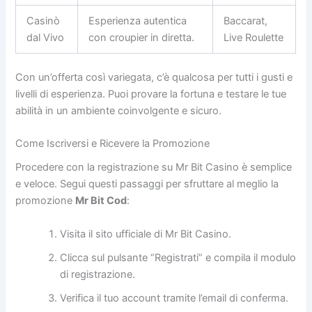
Casinò
Esperienza autentica
Baccarat,
dal Vivo
con croupier in diretta.
Live Roulette
Con un’offerta così variegata, c’è qualcosa per tutti i gusti e
livelli di esperienza. Puoi provare la fortuna e testare le tue
abilità in un ambiente coinvolgente e sicuro.
Come Iscriversi e Ricevere la Promozione
Procedere con la registrazione su Mr Bit Casino è semplice
e veloce. Segui questi passaggi per sfruttare al meglio la
promozione
Mr Bit Cod
:
Visita il sito ufficiale di Mr Bit Casino.
Clicca sul pulsante “Registrati” e compila il modulo
di registrazione.
Verifica il tuo account tramite l’email di conferma.