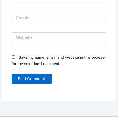
Email*
Website
Save my name, email, and website in this browser
for the next time I comment.