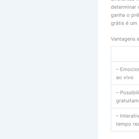
determinar 
ganha o prê
grátis é um
Vantagens e
– Emocion
ao vivo
– Possibi
gratuitam
– Interat
tempo rea