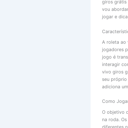
giros gráti
vou abordar
jogar e dic
Característ
A roleta ao 
jogadores p
jogo é tran
interagir c
vivo giros 
seu próprio
adiciona um
Como Jogar 
O objetivo d
na roda. O
diferentes 