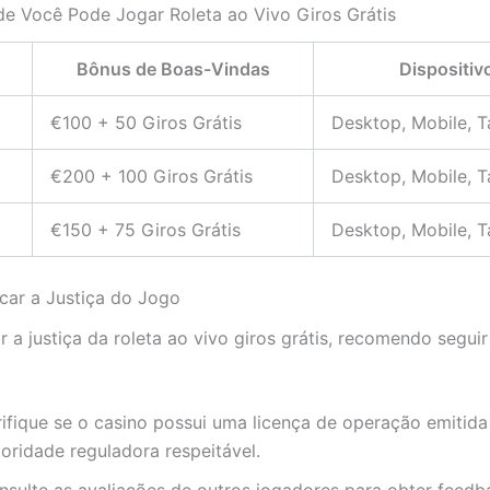
e Você Pode Jogar Roleta ao Vivo Giros Grátis
Bônus de Boas-Vindas
Dispositiv
€100 + 50 Giros Grátis
Desktop, Mobile, T
€200 + 100 Giros Grátis
Desktop, Mobile, T
€150 + 75 Giros Grátis
Desktop, Mobile, T
car a Justiça do Jogo
r a justiça da roleta ao vivo giros grátis, recomendo seguir
rifique se o casino possui uma licença de operação emitid
toridade reguladora respeitável.