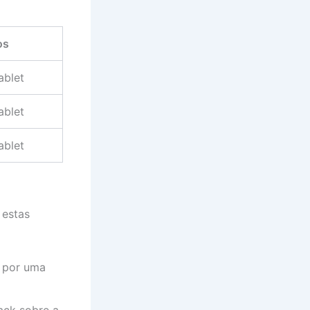
os
ablet
ablet
ablet
 estas
a por uma