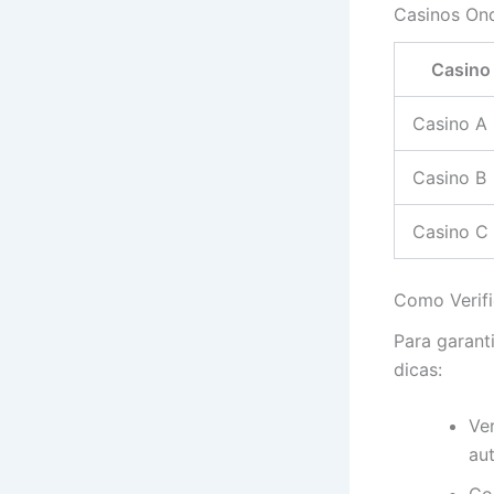
Casinos Ond
Casino
Casino A
Casino B
Casino C
Como Verifi
Para garanti
dicas:
Ve
au