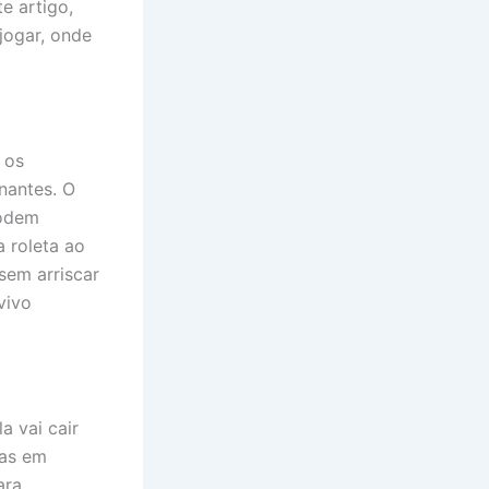
e artigo,
jogar, onde
 os
nantes. O
podem
 roleta ao
sem arriscar
vivo
a vai cair
as em
ara