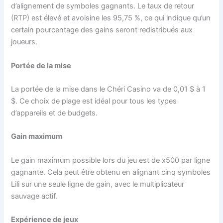
d’alignement de symboles gagnants. Le taux de retour
(RTP) est élevé et avoisine les 95,75 %, ce qui indique qu’un
certain pourcentage des gains seront redistribués aux
joueurs.
Portée de la mise
La portée de la mise dans le Chéri Casino va de 0,01 $ à 1
$. Ce choix de plage est idéal pour tous les types
d’appareils et de budgets.
Gain maximum
Le gain maximum possible lors du jeu est de x500 par ligne
gagnante. Cela peut être obtenu en alignant cinq symboles
Lili sur une seule ligne de gain, avec le multiplicateur
sauvage actif.
Expérience de jeux