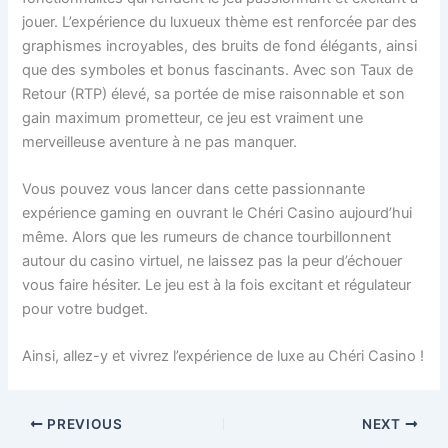
jouer. L’expérience du luxueux thème est renforcée par des
graphismes incroyables, des bruits de fond élégants, ainsi
que des symboles et bonus fascinants. Avec son Taux de
Retour (RTP) élevé, sa portée de mise raisonnable et son
gain maximum prometteur, ce jeu est vraiment une
merveilleuse aventure à ne pas manquer.
Vous pouvez vous lancer dans cette passionnante
expérience gaming en ouvrant le Chéri Casino aujourd’hui
même. Alors que les rumeurs de chance tourbillonnent
autour du casino virtuel, ne laissez pas la peur d’échouer
vous faire hésiter. Le jeu est à la fois excitant et régulateur
pour votre budget.
Ainsi, allez-y et vivrez l’expérience de luxe au Chéri Casino !
PREVIOUS
NEXT