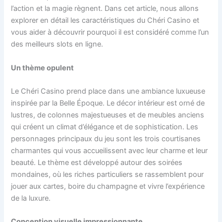
l’action et la magie règnent. Dans cet article, nous allons
explorer en détail les caractéristiques du Chéri Casino et
vous aider à découvrir pourquoi il est considéré comme l’un
des meilleurs slots en ligne.
Un thème opulent
Le Chéri Casino prend place dans une ambiance luxueuse
inspirée par la Belle Époque. Le décor intérieur est orné de
lustres, de colonnes majestueuses et de meubles anciens
qui créent un climat d’élégance et de sophistication. Les
personnages principaux du jeu sont les trois courtisanes
charmantes qui vous accueilissent avec leur charme et leur
beauté. Le thème est développé autour des soirées
mondaines, où les riches particuliers se rassemblent pour
jouer aux cartes, boire du champagne et vivre l’expérience
de la luxure.
Conception visuelle impressionnante