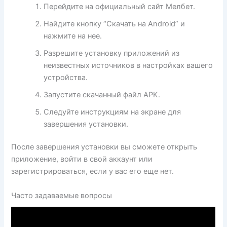
Перейдите на официальный сайт Мелбет.
Найдите кнопку “Скачать на Android” и
нажмите на нее.
Разрешите установку приложений из
неизвестных источников в настройках вашего
устройства.
Запустите скачанный файл APK.
Следуйте инструкциям на экране для
завершения установки.
После завершения установки вы сможете открыть
приложение, войти в свой аккаунт или
зарегистрироваться, если у вас его еще нет.
Часто задаваемые вопросы